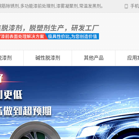
筋除锈剂,多功能漆前处理剂,漆雾凝聚剂,常温发黑剂。
手机
脱漆剂
碱性脱漆剂
其他产品
应用