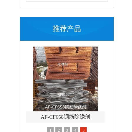
推荐产品
刷涂脱漆剂
AF-CF658钢筋除锈剂
AF-TQ
1
2
3
4
5