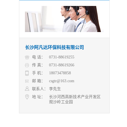
长沙阿凡达环保科技有限公司
电 话：
0731-88619255
传 真：
0731-88619266
手 机：
18073478858
邮 箱：
csgtr@163.com
联系人：
李先生
地 址：
长沙河西高新技术产业开发区
观沙岭工业园