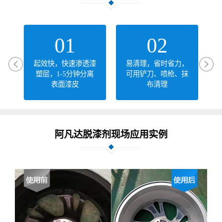
01
02
起效快，快速渗透漆
易清理，省时省力，
塑层，1-5分钟分离
可用铲刀、喷枪、抹
表面漆皮
布清理
阿凡达脱漆剂现场应用实例