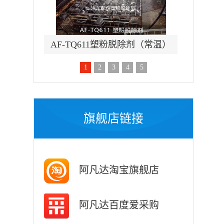
除锈剂
AF-TQ611塑粉脱除剂（常温）
AF-
1
2
3
4
5
旗舰店链接
阿凡达淘宝旗舰店
阿凡达百度爱采购