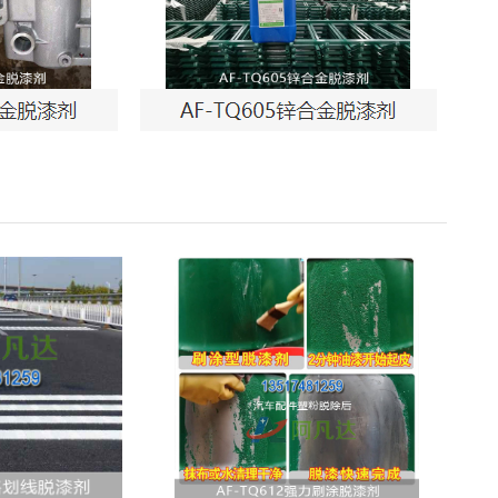
AF-TQ612强力刷涂脱漆剂
AF-CF658钢筋