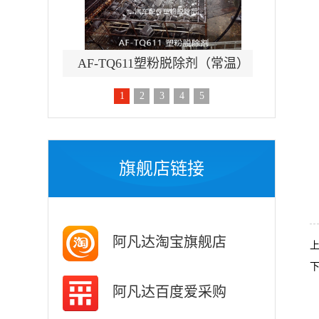
除锈剂
AF-TQ611塑粉脱除剂（常温）
AF-
1
2
3
4
5
旗舰店链接
阿凡达淘宝旗舰店
阿凡达百度爱采购