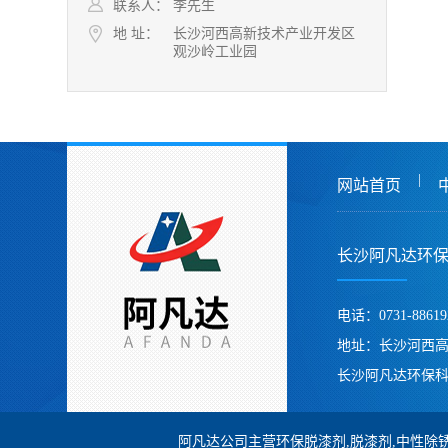
联系人：
李先生
地 址：
长沙河西高新技术产业开发区
观沙岭工业园
|
网站首页
长沙阿凡达环
电话：0731-88619
地址：长沙河西
长沙阿凡达环保科
阿凡达公司主营环保脱漆剂,脱漆剂,中性除锈