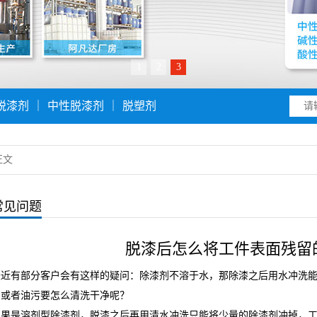
1
2
3
脱漆剂
｜
中性脱漆剂
｜
脱塑剂
正文
常见问题
脱漆后怎么将工件表面残留
最近有部分客户会有这样的疑问：除漆剂不溶于水，那除漆之后用水冲洗
剂或者油污要怎么清洗干净呢？
如果是溶剂型除漆剂，脱漆之后再用清水冲洗只能将少量的除漆剂冲掉，