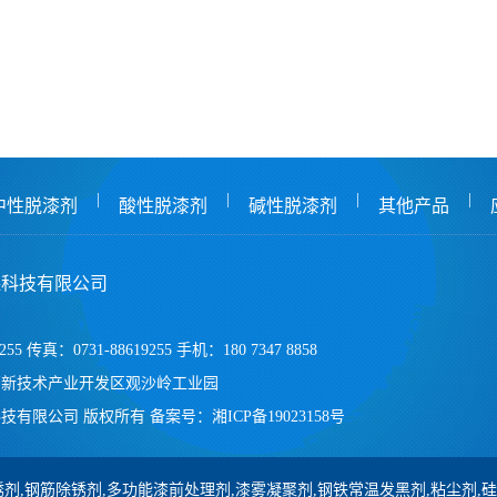
|
|
|
|
中性脱漆剂
酸性脱漆剂
碱性脱漆剂
其他产品
保科技有限公司
255 传真：0731-88619255 手机：180 7347 8858
高新技术产业开发区观沙岭工业园
技有限公司 版权所有
备案号：
湘ICP备19023158号
剂,钢筋除锈剂,多功能漆前处理剂,漆雾凝聚剂,钢铁常温发黑剂,粘尘剂