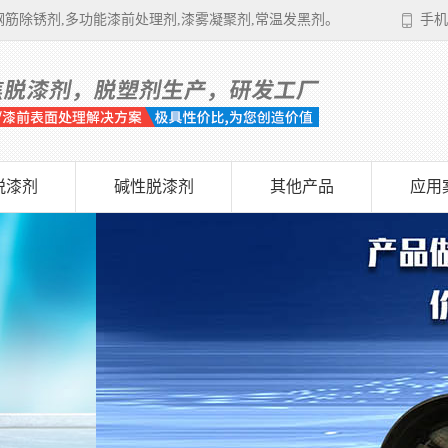
筋除锈剂,多功能漆前处理剂,漆雾凝聚剂,常温发黑剂。
手机
脱漆剂
碱性脱漆剂
其他产品
应用