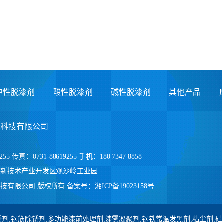
|
|
|
|
中性脱漆剂
酸性脱漆剂
碱性脱漆剂
其他产品
保科技有限公司
255 传真：0731-88619255 手机：180 7347 8858
高新技术产业开发区观沙岭工业园
技有限公司 版权所有
备案号：
湘ICP备19023158号
剂,钢筋除锈剂,多功能漆前处理剂,漆雾凝聚剂,钢铁常温发黑剂,粘尘剂