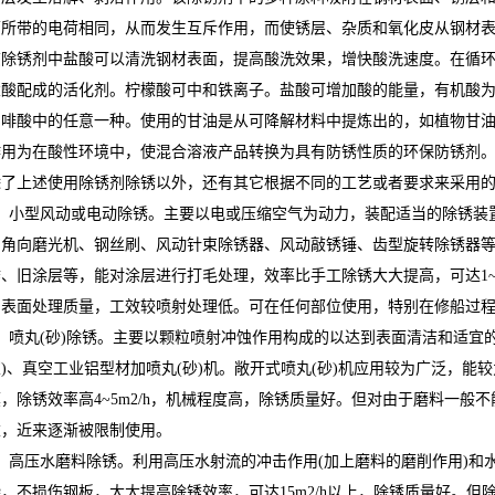
面所带的电荷相同，从而发生互斥作用，而使锈层、杂质和氧化皮从钢材
该除锈剂中盐酸可以清洗钢材表面，提高酸洗效果，增快酸洗速度。在循
盐酸配成的活化剂。柠檬酸可中和铁离子。盐酸可增加酸的能量，有机酸
咖啡酸中的任意一种。使用的甘油是从可降解材料中提炼出的，如植物甘油
作用为在酸性环境中，使混合溶液产品转换为具有防锈性质的环保防锈剂
除了上述使用除锈剂除锈以外，还有其它根据不同的工艺或者要求来采用
1、小型风动或电动除锈。主要以电或压缩空气为动力，装配适当的除锈装
如角向磨光机、钢丝刷、风动针束除锈器、风动敲锈锤、齿型旋转除锈器
锈、旧涂层等，能对涂层进行打毛处理，效率比手工除锈大大提高，可达1~
的表面处理质量，工效较喷射处理低。可在任何部位使用，特别在修船过
2、喷丸(砂)除锈。主要以颗粒喷射冲蚀作用构成的以达到表面清洁和适宜的
室)、真空工业铝型材加喷丸(砂)机。敞开式喷丸(砂)机应用较为广泛，
膜，除锈效率高4~5m2/h，机械程度高，除锈质量好。但对由于磨料一
重，近来逐渐被限制使用。
3、高压水磨料除锈。利用高压水射流的冲击作用(加上磨料的磨削作用)
染，不损伤钢板，大大提高除锈效率，可达15m2/h以上，除锈质量好。