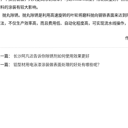
涂料的涂装有较大影响。
4、抛丸除锈。抛丸除锈是利用高速旋转的叶轮将磨料抛向钢铁表面来达到
方法，不仅生产效率高，而且费用低、自动化程度高，可实现流水线操作
Q612强力刷涂脱漆剂
AF-CF658钢筋除锈剂
作
上一篇：
长沙阿凡达告诉你除锈剂如何使用效果更好
下一篇：
铝型材用电泳漆涂装做表面处理的好处有哪些呢？