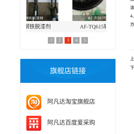
铁脱漆剂
AF-TQ615轮毂脱漆剂
AF-T
1
2
3
4
5
旗舰店链接
阿凡达淘宝旗舰店
阿凡达百度爱采购