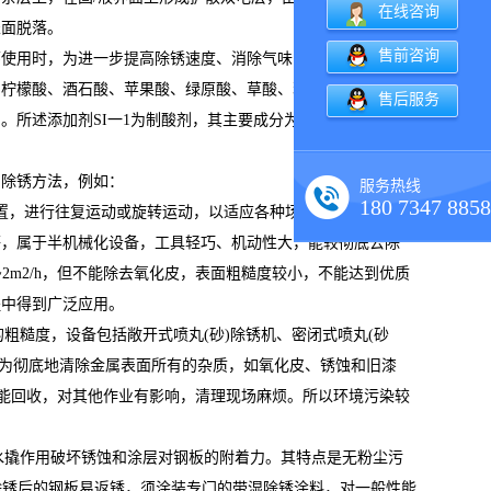
在线咨询
表面脱落。
售前咨询
环使用时，为进一步提高除锈速度、消除气味，可加入柠檬酸、
为柠檬酸、酒石酸、苹果酸、绿原酸、草酸、苯甲酸、水杨酸、
售后服务
。所述添加剂SI一1为制酸剂，其主要成分为碘化钠，其主要
。
的除锈方法，例如：
服务热线
180 7347 8858
置，进行往复运动或旋转运动，以适应各种场合的除锈要求。
等，属于半机械化设备，工具轻巧、机动性大，能较彻底去除
2m2/h，但不能除去氧化皮，表面粗糙度较小，不能达到优质
程中得到广泛应用。
粗糙度，设备包括敞开式喷丸(砂)除锈机、密闭式喷丸(砂
能较为彻底地清除金属表面所有的杂质，如氧化皮、锈蚀和旧漆
般不能回收，对其他作业有影响，清理现场麻烦。所以环境污染较
和水撬作用破坏锈蚀和涂层对钢板的附着力。其特点是无粉尘污
但除锈后的钢板易返锈，须涂装专门的带湿除锈涂料，对一般性能