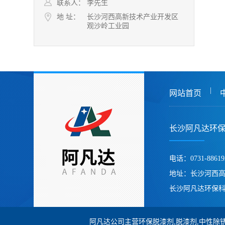
联系人：
李先生
地 址：
长沙河西高新技术产业开发区
观沙岭工业园
|
网站首页
长沙阿凡达环
电话：0731-88619
地址：长沙河西
长沙阿凡达环保科
阿凡达公司主营环保脱漆剂,脱漆剂,中性除锈