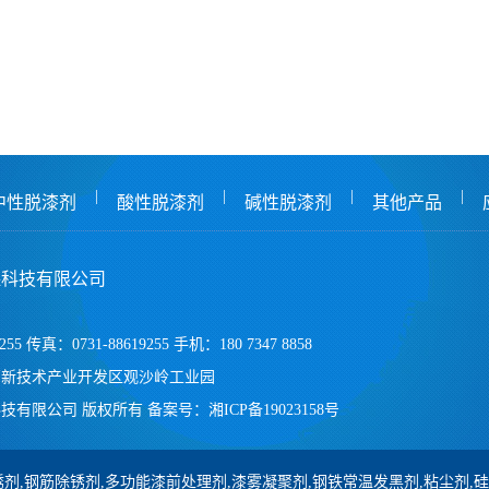
|
|
|
|
中性脱漆剂
酸性脱漆剂
碱性脱漆剂
其他产品
保科技有限公司
255 传真：0731-88619255 手机：180 7347 8858
高新技术产业开发区观沙岭工业园
技有限公司 版权所有
备案号：
湘ICP备19023158号
剂,钢筋除锈剂,多功能漆前处理剂,漆雾凝聚剂,钢铁常温发黑剂,粘尘剂