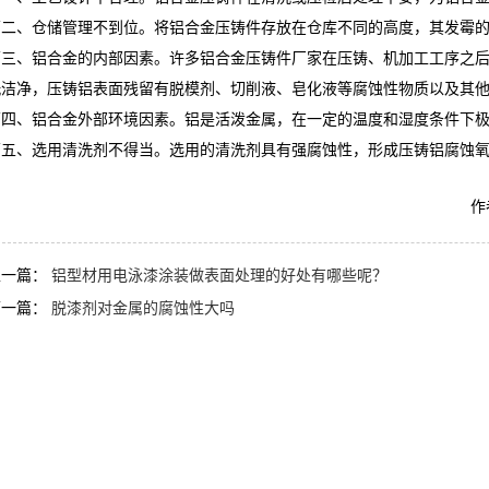
第二、仓储管理不到位。将铝合金压铸件存放在仓库不同的高度，其发霉
第三、铝合金的内部因素。许多铝合金压铸件厂家在压铸、机加工工序之
洗洁净，压铸铝表面残留有脱模剂、切削液、皂化液等腐蚀性物质以及其
第四、铝合金外部环境因素。铝是活泼金属，在一定的温度和湿度条件下
第五、选用清洗剂不得当。选用的清洗剂具有强腐蚀性，形成压铸铝腐蚀
作
上一篇：
铝型材用电泳漆涂装做表面处理的好处有哪些呢？
下一篇：
脱漆剂对金属的腐蚀性大吗