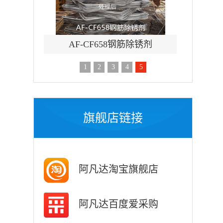
钢筋除锈剂
AF-TQ611塑粉脱除剂（常温）
1
2
3
4
5
旗舰店链接
阿凡达淘宝旗舰店
阿凡达百度爱采购