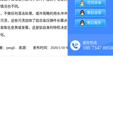
在线咨询
的情况也不同。
售前咨询
后，不做任何清洁处理，或许简略的用水冲冲，无法做到完全清
他污渍，这些污渍加快了铝合金压铸件长霉点变黑的速度。
售后服务
极易氧化变黑或发霉，这是铝自身的特性决定的。
氧化。
服务热线
180 7347 8858
者：pengli 来源： 发布时间：2020/1/10 9:58:36 人气：
594