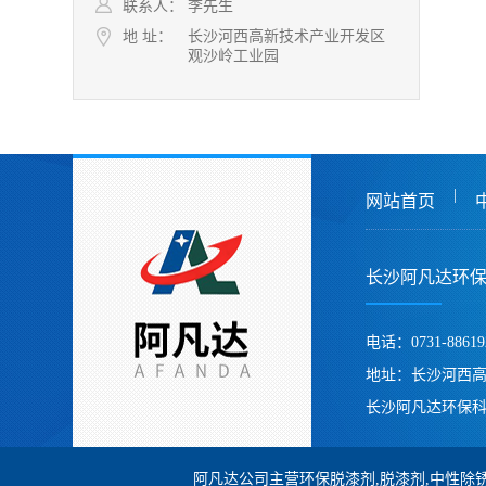
联系人：
李先生
地 址：
长沙河西高新技术产业开发区
观沙岭工业园
|
网站首页
长沙阿凡达环
电话：0731-88619
地址：长沙河西
长沙阿凡达环保科
阿凡达公司主营环保脱漆剂,脱漆剂,中性除锈