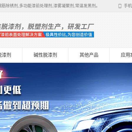
筋除锈剂,多功能漆前处理剂,漆雾凝聚剂,常温发黑剂。
手机
脱漆剂
碱性脱漆剂
其他产品
应用