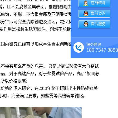
在线咨询
锈，且不会腐蚀金属表面。
由多种除垢、除
钢筋除锈剂
售前咨询
无腐蚀，不燃，不含重金属及亚硝酸类受控物质，具有
5分钟即可完全清除锈迹及油污，减少多次清洗、保护
售后服务
要作用是松解生锈紧固件，润滑不能拆卸的紧固件，便
在国内研究已经可以形成学生自主创新研发的趋势，近
服务热线
180 7347 8858
不会有那么严重的危害。 只是盐雾试验没有六价铬试
，对于高端产品，对于盐雾试验产品，高价铬(iii)必
，所以价格很高)
价铬的深入研究，在2013年终于研制出中性防锈媲美
0小时，完全满足要求，如盐雾等高档轿车钝化。