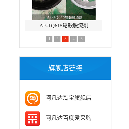
毂脱漆剂
AF-TQ612强力刷涂脱漆剂
AF-
1
2
3
4
5
旗舰店链接
阿凡达淘宝旗舰店
阿凡达百度爱采购