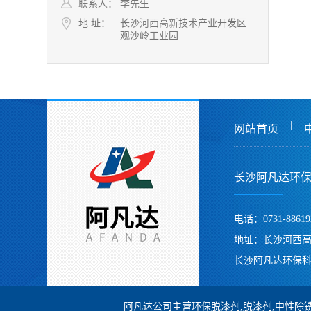
联系人：
李先生
地 址：
长沙河西高新技术产业开发区
观沙岭工业园
|
网站首页
长沙阿凡达环
电话：0731-88619
地址：长沙河西
长沙阿凡达环保科
阿凡达公司主营环保脱漆剂,脱漆剂,中性除锈