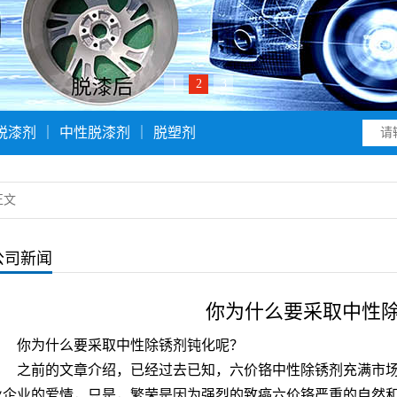
1
2
3
脱漆剂
｜
中性脱漆剂
｜
脱塑剂
正文
公司新闻
你为什么要采取中性
你为什么要采取中性除锈剂钝化呢？
之前的文章介绍，已经过去已知，六价铬中性除锈剂充满市
业企业的爱情，只是，繁荣是因为强烈的致癌六价铬严重的自然