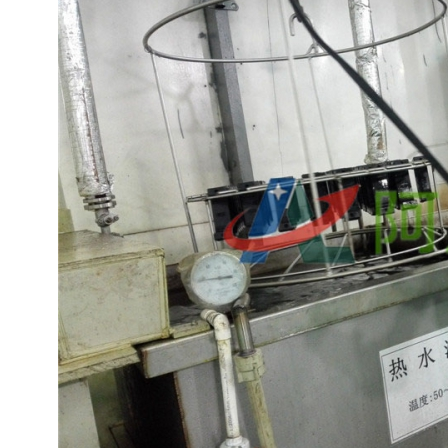
CF658钢筋除锈剂
AF-TQ611塑粉脱除剂（常温）