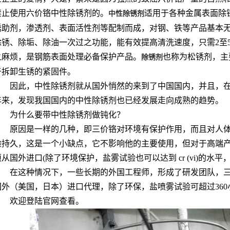
禁止使用六价铬中性除锈剂的。
适用于各种金属表面除
中性除锈剂
锈助剂，渗透剂、表面活性剂等配制而成，对钢、铁等产品基本
除锈、除垢、除油一次过之功能，能有效提高清洗速度，只需2至
之麻烦，是钢筋表面处理必备保护产品。
也称为松锈剂，主
除锈剂
于拆卸生锈的紧固件。
因此，中性除锈剂就从国外悄然的来到了中国国内，并且，
年来，发现我国国内的中性除锈剂也已经发展走向成熟的趋势。
为什么要带中性除锈剂做钝化？
原因是一样的几种，即三价铬对环境有保护作用，而且对人体
验持久，这是一个小缺点，它不影响他的主要使用，但对于高端产品
须从国外进口(除了环境保护，盐雾试验也可以达到 cr (vi)的水平
在这种情况下，一些长期的外国工程师，形成了研发团队，三
国外（美国，日本）进口代理，除了环保，盐喷雾试验可超过36
欢迎登陆官网查看。