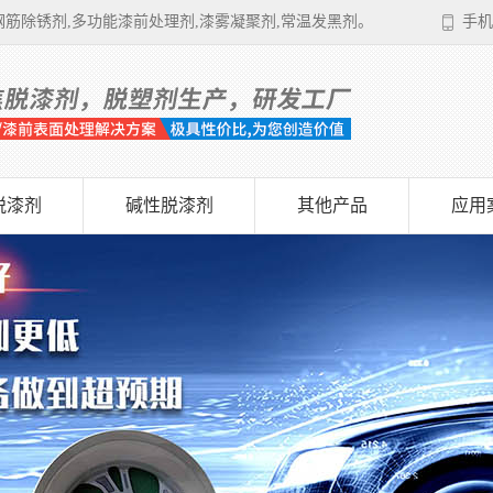
筋除锈剂,多功能漆前处理剂,漆雾凝聚剂,常温发黑剂。
手机
脱漆剂
碱性脱漆剂
其他产品
应用