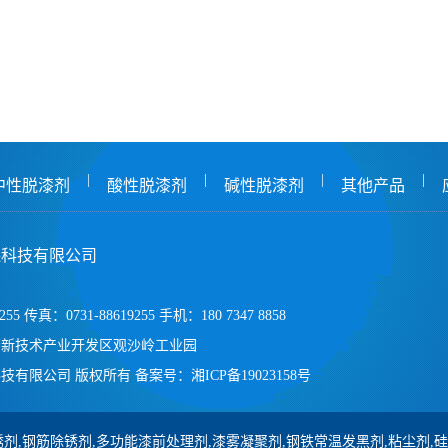
|
|
|
|
中性脱漆剂
酸性脱漆剂
碱性脱漆剂
其他产品
保科技有限公司
255 传真：0731-88619255 手机：180 7347 8858
高新技术产业开发区观沙岭工业园
技有限公司 版权所有
备案号：
湘ICP备19023158号
剂,钢筋除锈剂,多功能漆前处理剂,漆雾凝聚剂,钢铁常温发黑剂,粘尘剂