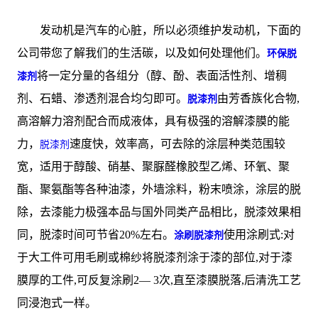
发动机是汽车的心脏，所以必须维护发动机，下面的
公司带您了解我们的生活碳，以及如何处理他们。
环保脱
将一定分量的各组分（醇、酚、表面活性剂、增稠
漆剂
剂、石蜡、渗透剂混合均匀即可。
由芳香族化合物,
脱漆剂
高溶解力溶剂配合而成液体，具有极强的溶解漆膜的能
力，
速度快，效率高，可去除的涂层种类范围较
脱漆剂
宽，适用于醇酸、硝基、聚脲醛橡胶型乙烯、环氧、聚
酯、聚氨酯等各种油漆，外墙涂料，粉末喷涂，涂层的脱
除，去漆能力极强本品与国外同类产品相比，脱漆效果相
同，脱漆时间可节省20%左右。
使用涂刷式:对
涂刷脱漆剂
于大工件可用毛刷或棉纱将脱漆剂涂于漆的部位,对于漆
膜厚的工件,可反复涂刷2— 3次,直至漆膜脱落,后清洗工艺
同浸泡式一样。