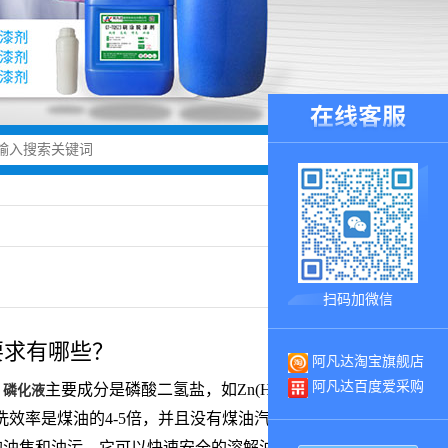
扫码加微信
要求有哪些？
阿凡达淘宝旗舰店
阿凡达百度爱采购
。
主要成分是磷酸二氢盐，如Zn(H2PO4)2以及适
磷化液
效率是煤油的4-5倍，并且没有煤油汽油的异味与安
的油焦和油污，它可以快速安全的溶解油焦和油污。