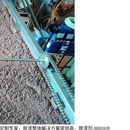
AF-TQ612强力刷涂脱漆剂
AF-CF658钢筋
定制专家，脱漆整体解决方案提供商，脱漆剂,
钢筋除锈