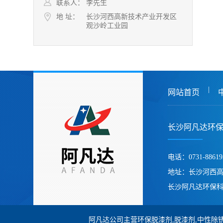
联系人：
李先生
地 址：
长沙河西高新技术产业开发区
观沙岭工业园
|
网站首页
长沙阿凡达环
电话：0731-88619
地址：长沙河西
长沙阿凡达环保科
阿凡达公司主营环保脱漆剂,脱漆剂,中性除锈