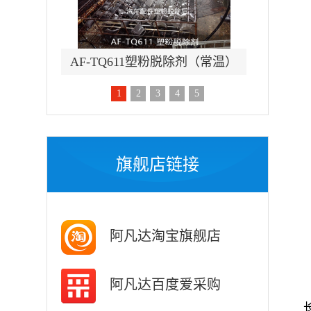
除锈剂
AF-TQ611塑粉脱除剂（常温）
AF-
1
2
3
4
5
旗舰店链接
阿凡达淘宝旗舰店
阿凡达百度爱采购