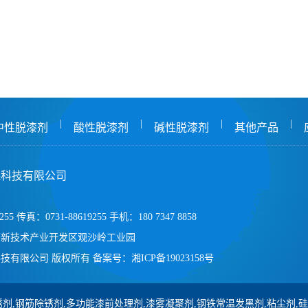
|
|
|
|
中性脱漆剂
酸性脱漆剂
碱性脱漆剂
其他产品
保科技有限公司
255 传真：0731-88619255 手机：180 7347 8858
高新技术产业开发区观沙岭工业园
技有限公司 版权所有
备案号：
湘ICP备19023158号
剂,钢筋除锈剂,多功能漆前处理剂,漆雾凝聚剂,钢铁常温发黑剂,粘尘剂