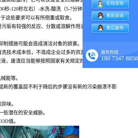
光
在线咨询
-120秒左右）-水洗-酸洗（5-7分钟）-水洗-发黑-水
售前咨询
对于这些要求可以有所侧重或取舍。
对污垢有较强的反应、分散或溶解作用清除工作能力，
售后服务
抑制措施可能会造成清洁对象的损害。
清洗技术成本低，不造成企业过多的资源管理消耗。
服务热线
180 7347 8858
废液，废渣应当能够按照国家有关规定的要求进行处
机械能等。
成新的覆盖层不利于随后的步骤没有新的污染崩溃不影
和异味。
一些潜在的安全威胁。
OD值。