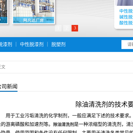
1
2
3
脱漆剂
｜
中性脱漆剂
｜
脱塑剂
正文
公司新闻
除油清洗剂的技术
用于工业污垢清洗的化学制剂，一般应满足下述的技术要求
量的游离磷酸和加速剂等。
是一种浓缩型的清洗剂，清洗
除油清洗剂
全隐患，使用范围和条件没有任何限制。主要用于清洗各类常见