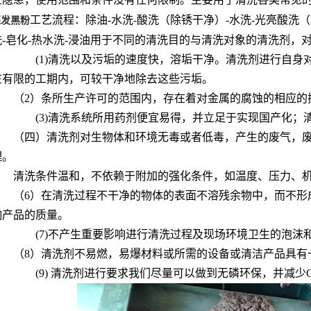
工艺流程：除油-水洗-酸洗（除锈干净）-水洗-光亮酸洗（30秒
亮发黑粉
洗-皂化-热水洗-浸油用于不同的清洗目的与清洗对象的清洗剂，
(1)清洗以及污垢的速度快，溶垢干净。清洗剂进行自身
在有限的工期内，可较干净地除去这些污垢。
（2）条所生产许可的范围内，存在着对金属的腐蚀的相应的
(3)清洗系统所用药剂便宜易得，并立足于实现国产化；
（四）清洗剂对生物体和环境无毒或者低毒，产生的废气，
理。
清洗条件温和，不依赖于附加的强化条件，如温度、压力、
（6）在清洗过程不干净的物体的表面不溶残余物中，而不形
响产品的质量。
(7)不产生重要影响进行清洗过程及现场环境卫生的泡沫
（8）清洗剂不易燃，易爆材料或所需的设备或清洁产品具有
(9) 清洗剂进行要求我们尽量可以做到无磷环保，并减少C