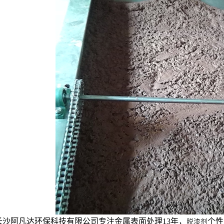
TQ601钢铁脱漆剂
AF-TQ615轮毂脱漆剂
长沙阿凡达环保科技有限公司专注金属表面处理13年，
个性
脱漆剂