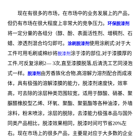
现在有很多的市场，在市场中的业务发展上的产品，
但仍有市场在很大程度上非常大的竞争压力。
环保脱漆剂
将一定分量的各组分（醇、酚、表面活性剂、增稠剂、石
蜡、渗透剂混合均匀即可。
使用涂刷式:对于大
涂刷脱漆剂
工件可用毛刷或棉纱将
涂于漆的部位,对于漆膜厚的
脱漆剂
工件,可反复涂刷2— 3次,直至漆膜脱落,后清洗工艺同浸泡
式一样。
由芳香族化合物,高溶解力溶剂配合而成液
脱漆剂
体，具有极强的溶解漆膜的能力，脱漆剂速度快，效率
高，可去除的涂层种类范围较宽，适用于醇酸、硝基、聚
脲醛橡胶型乙烯、环氧、聚酯、聚氨酯等各种油漆，外墙
涂料，粉末喷涂，涂层的脱除，去漆能力极强本品与国外
同类产品相比，脱漆效果相同，脱漆时间可节省20%左
右。现在市场上的很多产品，主要是对应于大多数的企业