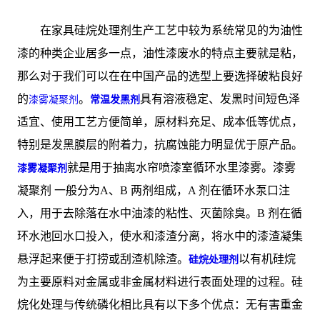
在家具硅烷处理剂生产工艺中较为系统常见的为油性
漆的种类企业居多一点，油性漆废水的特点主要就是粘，
那么对于我们可以在在中国产品的选型上要选择破粘良好
的
。
具有溶液稳定、发黑时间短色泽
漆雾凝聚剂
常温发黑剂
适宜、使用工艺方便简单，原材料充足、成本低等优点，
特别是发黑膜层的附着力，抗腐蚀能力明显优于原产品。
就是用于抽离水帘喷漆室循环水里漆雾。漆雾
漆雾凝聚剂
凝聚剂 一般分为A、B 两剂组成，A 剂在循环水泵口注
入，用于去除落在水中油漆的粘性、灭菌除臭。B 剂在循
环水池回水口投入，使水和漆渣分离，将水中的漆渣凝集
悬浮起来便于打捞或刮渣机除渣。
以有机硅烷
硅烷处理剂
为主要原料对金属或非金属材料进行表面处理的过程。硅
烷化处理与传统磷化相比具有以下多个优点：无有害重金