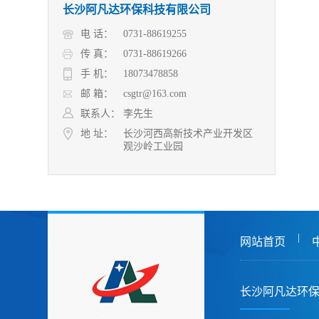
长沙阿凡达环保科技有限公司
电 话：
0731-88619255
传 真：
0731-88619266
手 机：
18073478858
邮 箱：
csgtr@163.com
联系人：
李先生
地 址：
长沙河西高新技术产业开发区
观沙岭工业园
|
网站首页
长沙阿凡达环