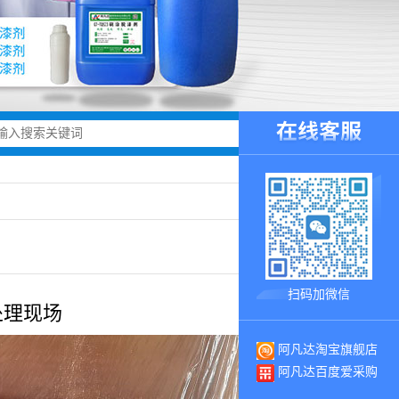
扫码加微信
处理现场
阿凡达淘宝旗舰店
阿凡达百度爱采购