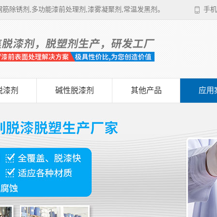
筋除锈剂,多功能漆前处理剂,漆雾凝聚剂,常温发黑剂。
手机
脱漆剂
碱性脱漆剂
其他产品
应用