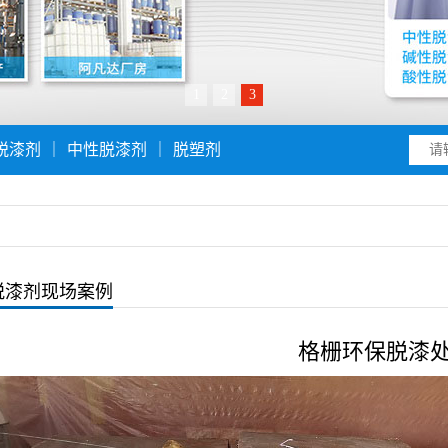
1
2
3
脱漆剂
｜
中性脱漆剂
｜
脱塑剂
脱漆剂现场案例
格栅环保脱漆