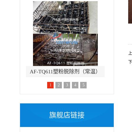
除锈剂
AF-TQ611塑粉脱除剂（常温）
AF-
1
2
3
4
5
旗舰店链接