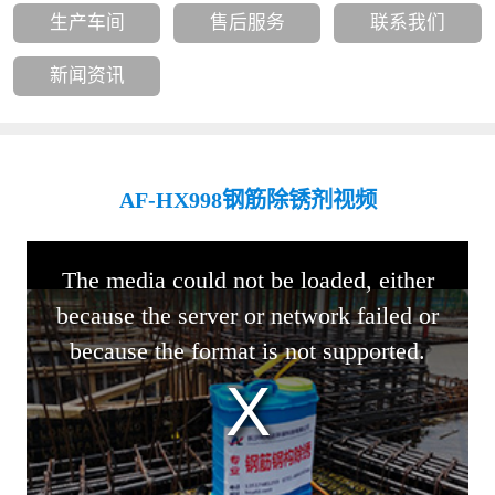
生产车间
售后服务
联系我们
新闻资讯
AF-HX998钢筋除锈剂视频
This
is
The media could not be loaded, either
a
modal
because the server or network failed or
window.
because the format is not supported.