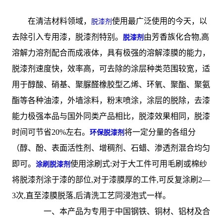
在清洁材料领域，
使用最广泛使用的今天，以
脱漆剂
去除引入专用漆，脱漆剂特别。
由芳香族化合物,高
脱漆剂
溶解力溶剂配合而成液体，具有极强的溶解漆膜的能力，
脱漆剂速度快，效率高，可去除的涂层种类范围较宽，适
用于醇酸、硝基、聚脲醛橡胶型乙烯、环氧、聚酯、聚氨
酯等各种油漆，外墙涂料，粉末喷涂，涂层的脱除，去漆
能力极强本品与国外同类产品相比，脱漆效果相同，脱漆
时间可节省20%左右。
将一定分量的各组分
环保脱漆剂
（醇、酚、表面活性剂、增稠剂、石蜡、渗透剂混合均匀
即可。
使用涂刷式:对于大工件可用毛刷或棉纱
涂刷脱漆剂
将脱漆剂涂于漆的部位,对于漆膜厚的工件,可反复涂刷2—
3次,直至漆膜脱落,后清洗工艺同浸泡式一样。
一、本产品为专用于中国钢铁、铜材、铝材及合