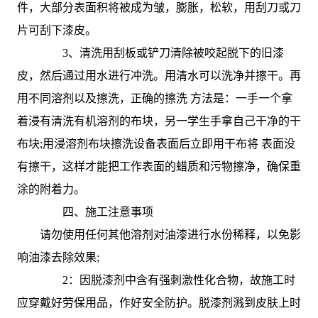
件，大部分表面积将被成为皱，膨胀，松软，用刮刀或刀
片可刮下漆皮。
3、清洗用刮板或铲刀清除被咬起脱下的旧漆
皮，然后通过用水进行冲洗。用清水可以洗净并擦干。再
用不同溶剂以及擦洗，正确的擦洗 方法是：一手一个拿
着浸有清洗有机溶剂的布块，另一学生手拿自己干净的干
布块;用浸溶剂布块擦洗设备表面后立即用干布将 表面没
有擦干，这样才能把工作表面的蜡质和污物擦净，确保重
涂的附着力。
四、施工注意事项
请勿使用任何其他溶剂对油漆进行水份稀释，以免影
响油漆去除效果;
2：因脱漆剂中含有强刺激性化合物，故施工时
应穿戴好劳保用品，作好安全防护。脱漆剂溅到皮肤上时