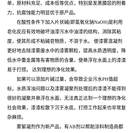
单，原材料充足、成本低等优点，特别是发黑膜层的附着
力，抗腐蚀能力明显优于原产品。
在酸性条件下加入片状碱(即氢氧化钠NaOH)是利用
皂化反应有效地破坏油漆污水中油漆的结构，消除其粘
度，使其形成不粘碱皂物质，不溶于水。 使漆雾混凝剂
更好地去除漆雾废水中的漆雾颗粒，提高水质透明度，降
低水中重金属等有害物质的含量，使悬浮在水面上的漆渣
易于打捞。 达到理想的净化效果。
如果可以添加片碱过量，会导致企业污水PH值超
标，水质浑浊问题以及漆雾凝聚剂处理后的漆渣不能得到
很好的凝聚并悬浮在水面，无法真正达到一个理想的净化
社会效果，漆渣松散下沉于水底，打捞工作起来也非常复
杂麻烦。
雾絮凝剂作为新产品，有AB剂以帮助涂料制造商都