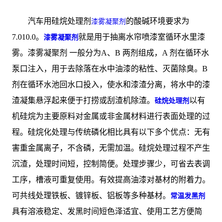
汽车用硅烷处理剂
的酸碱环境要求为
漆雾凝聚剂
7.010.0。
就是用于抽离水帘喷漆室循环水里漆
漆雾凝聚剂
雾。漆雾凝聚剂 一般分为A、B 两剂组成，A 剂在循环水
泵口注入，用于去除落在水中油漆的粘性、灭菌除臭。B
剂在循环水池回水口投入，使水和漆渣分离，将水中的漆
渣凝集悬浮起来便于打捞或刮渣机除渣。
以有
硅烷处理剂
机硅烷为主要原料对金属或非金属材料进行表面处理的过
程。硅烷化处理与传统磷化相比具有以下多个优点：无有
害重金属离子，不含磷，无需加温。硅烷处理过程不产生
沉渣，处理时间短，控制简便。处理步骤少，可省去表调
工序，槽液可重复使用。有效提高油漆对基材的附着力。
可共线处理铁板、镀锌板、铝板等多种基材。
常温发黑剂
具有溶液稳定、发黑时间短色泽适宜、使用工艺方便简