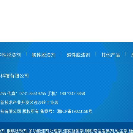
|
|
|
|
中性脱漆剂
酸性脱漆剂
碱性脱漆剂
其他产品
保科技有限公司
255 传真：0731-88619255 手机：180 7347 8858
高新技术产业开发区观沙岭工业园
技有限公司 版权所有
备案号：
湘ICP备19023158号
剂,钢筋除锈剂,多功能漆前处理剂,漆雾凝聚剂,钢铁常温发黑剂,粘尘剂