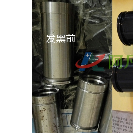
611塑粉脱除剂（常温）