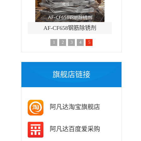
刷涂脱漆剂
AF-CF658钢筋除锈剂
AF-TQ
1
2
3
4
5
旗舰店链接
阿凡达淘宝旗舰店
阿凡达百度爱采购