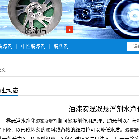
1
2
3
脱漆剂
｜
中性脱漆剂
｜
脱塑剂
正文
行业动态
油漆雾混凝悬浮剂水净
雾悬浮水净化
期间絮凝剂作用原理，助悬剂以在与
漆雾凝聚剂
解下降，以形成均匀的颜料残留物的细颗粒可以降低水质。
漆雾凝
剂 一般分为A、B 两剂组成，A 剂在循环水泵口注入，用于去除