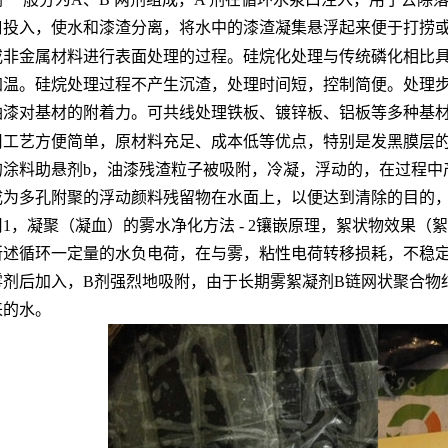
口投入，使水和漆渣分离，将水中的漆渣凝集悬浮起来便于打捞
或非金属材料进行表面处理的过程。硅烷化处理与传统磷化相比
加温。硅烷处理过程不产生沉渣，处理时间短，控制简便。处理
油漆对基材的附着力。可共线处理铁板、镀锌板、铝板等多种基
用工艺方便简单，原材料充足、成本低等优点，特别是发黑膜层
的涂料助悬剂b，油漆残渣粒子被吸附，冷凝，浮动的，在过程中
成为多孔附聚的浮动颜料残留物在水面上，以便达到清除的目的
用1，凝聚（凝血）的雾水净化方法 - 2镶嵌原理，絮状物效果（絮凝
所述循环一定量的水负电荷，在与雾，粘性电荷转移损耗，不稳
雾剂后加入，B剂强烈地吸附，由于长期雾絮凝剂B链网状聚合物
来的水。