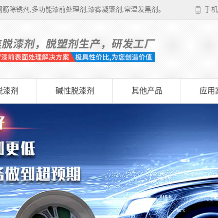
筋除锈剂,多功能漆前处理剂,漆雾凝聚剂,常温发黑剂。
手机
脱漆剂
碱性脱漆剂
其他产品
应用