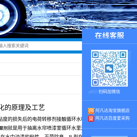
扫码加微信
化的原理及工艺
阿凡达淘宝旗舰店
阿凡达百度爱采购
粘度的损失后的电荷转移剂接触循环水喷雾剂，雾的分
就是用于抽离水帘喷漆室循环水里漆雾。漆雾凝聚
聚剂
落在水中油漆的粘性、灭菌除臭。B 剂在循环水池回水