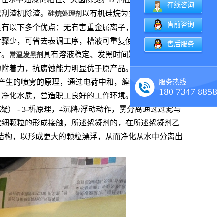
在线咨询
或刮渣机除渣。
以有机硅烷为主要原料对金属
硅烷处理剂
售前咨询
具有以下多个优点：无有害重金属离子，不含磷，无需
步骤少，可省去表调工序，槽液可重复使用。有效提高
售后服务
材。
具有溶液稳定、发黑时间短色泽适宜、使
常温发黑剂
的附着力，抗腐蚀能力明显优于原产品。通过定量给料
产生的喷雾的原理，通过电荷中和，缠绕絮状物，杂质
服务热线
180 7347 8858
，净化水质，营造职工良好的工作环境。使用絮凝剂作
） - 3-桥原理，4沉降/浮动动作，雾分离通过过滤与
定细颗粒的形成接触，所述絮凝剂的，在所述絮凝剂乙
结构，以形成更大的颗粒漂浮，从而净化从水中分离出