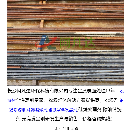
长沙阿凡达环保科技有限公司专注金属表面处理13年，
脱
个性定制专家，脱漆整体解决方案提供商，脱漆剂,
漆剂
钢
,
,
,硅烷处理剂,除油清洗
筋除锈剂
漆雾凝聚剂
钢铁常温发黑剂
剂,光亮发黑剂研发生产与销售，价格咨询热线：
13517481259