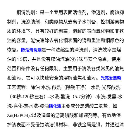
铜清洗剂：是一个专用表面活性剂，渗透剂，腐蚀抑
制剂，洗涤助剂，和类似物从去离子水制备，控制游离物
质的环境下，具有较好的剥离，溶解的表面氧化物和非铁
油的容量，能快速除去氧化铜表面的锈和重油和铜颜色的
恢复。
是一种浓缩型的清洗剂，清洗效率是煤
除油清洗剂
油的4-5倍，并且没有煤油汽油的异味与安全隐患，使用
范围和条件没有任何限制。主要用于清洗各类常见的油焦
和油污，它可以快速安全的溶解油焦和油污。
光亮发黑粉
工艺流程：除油-水洗-酸洗（除锈干净）-水洗-光亮酸洗
（30秒-120秒左右）-水洗-酸洗（5-7分钟）-水洗-发黑-水
洗-皂化-热水洗-浸油
主要成分是磷酸二氢盐，如
磷化液
Zn(H2PO4)2以及适量的游离磷酸和加速剂等。有效地保
护该表面不受侵蚀清洁铜材料，非铁金属是铜，并通过清