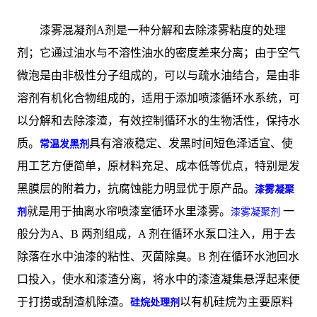
漆雾混凝剂A剂是一种分解和去除漆雾粘度的处理
剂；它通过油水与不溶性油水的密度差来分离；由于空气
微泡是由非极性分子组成的，可以与疏水油结合，是由非
溶剂有机化合物组成的，适用于添加喷漆循环水系统，可
以分解和去除漆渣，有效控制循环水的生物活性，保持水
质。
具有溶液稳定、发黑时间短色泽适宜、使
常温发黑剂
用工艺方便简单，原材料充足、成本低等优点，特别是发
黑膜层的附着力，抗腐蚀能力明显优于原产品。
漆雾凝聚
就是用于抽离水帘喷漆室循环水里漆雾。
一
剂
漆雾凝聚剂
般分为A、B 两剂组成，A 剂在循环水泵口注入，用于去
除落在水中油漆的粘性、灭菌除臭。B 剂在循环水池回水
口投入，使水和漆渣分离，将水中的漆渣凝集悬浮起来便
于打捞或刮渣机除渣。
以有机硅烷为主要原料
硅烷处理剂