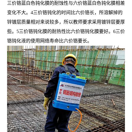
三价铬蓝白色钝化膜的耐蚀性与六价铬蓝白色钝化膜相差
变化不大。4三价铬钝化的时间比六价铬长，所溶解掉的
锌镀层质量相对来说较多，所以教师要求采用镀锌层要厚
些。5三价铬钝化膜的耐热性比六价铬钝化膜要好。6三价
铬钝化液的使用网络寿命比六价铬要长。