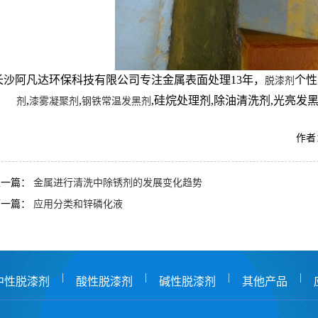
长沙阿凡达环保科技有限公司专注金属表面处理13年，
个性
脱漆剂
,
,
,硅烷处理剂,除油清洗剂,光亮发黑
剂
漆雾凝聚剂
钢铁常温发黑剂
作者：
上一篇：
金属进行清洗中除锈剂的发展变化趋势
下一篇：
应用分类和锌磷化液
|
|
|
|
中性脱漆剂
酸性脱漆剂
碱性脱漆剂
其他产品