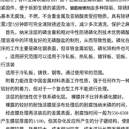
的紧固件，便于拆卸生锈的紧固件。
由多种除垢、除锈
钢筋除锈剂
品基本无腐蚀，不燃，不含重金属及亚硝酸类受控物质，具有除
只需2至5分钟即可完全清除锈迹及油污，减少多次清洗、保护之
首先，纳米涂层的磷含量和相对中性防锈磷化剂技术优势磷酸锌
处理溶液中的环境友好的无磷酸盐的制剂，从而导致性能。磷化
程序的工作主要是磷化钢表面，但非铁金属如铝，磷化锌构件也
。适用研究范围可以适用于冷轧板、热轧板、镀锌板、铝板、
进行涂装
适用于冷轧板，铸铁，钢等。通过使用窄的范围。
附着力能改变中国金属材料表面工作性质，强于任何作为一
有较好的附着力，但对于一个复合型工件不能进行处理。
涂层的耐蚀性优于铁系磷化层。 裸膜并不比锌系磷化膜好。
裸露的较好的耐蚀涂膜是涂布处理后的耐腐蚀纳米磷的时间，然后
经皮膜处理再涂装后的金属表面，耐腐蚀时间一般为550-6
所产生膜层厚度的1/100，但其杂化反应所产生的分子键结构，