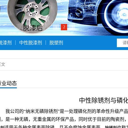
1
2
3
脱漆剂
｜
中性脱漆剂
｜
脱塑剂
正文
行业动态
中性除锈剂与磷
我公司的“纳米无磷除锈剂”是一处理磷化剂的革命性升级产
剂，是一种无磷，无重金属的环保产品，同时优于目前的陶瓷剂，与
适用于各种金属表面除锈，且不会腐蚀金属表面。
也称
锈剂
除锈剂