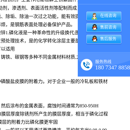
助剂，渗透剂、表面活性剂等配制而成，对钢、铁等产
在线咨询
锈、除垢、除油一次过之功能，能有效提高清洗速度，
麻烦，是钢筋表面处理必备保护产品。
售前咨询
1.磷化液是一种革命性的升级换代;图2是纳米涂层前
售后服务
在预处理技术，是的化学转化涂层主要部分常用。应用
可以适用
铸铁、碳钢等多种不同金属材料材质,尤其适合于粉末
服务热线
180 7347 8858
种磷酸盐皮膜的附着力。对于企业一般的冷轧板和铁材
涂布的金属表面，腐蚀时间通常为850-950H
50H膜层厚度除锈剂所产生的膜层厚度，相当于磷化过程
使膜层的附着力比磷化膜更牢固