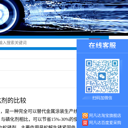
扫码加微信
化剂的比较
品，是一种完全可以替代金属涂装生产线的新型磷化
阿凡达淘宝旗舰店
磷化剂相比，可以节省15%-30%的使用成本。
中性除
阿凡达百度爱采购
为松锈剂，主要作用是松解生锈紧固件，润滑不能拆卸