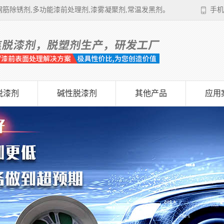
筋除锈剂,多功能漆前处理剂,漆雾凝聚剂,常温发黑剂。
手机
脱漆剂
碱性脱漆剂
其他产品
应用