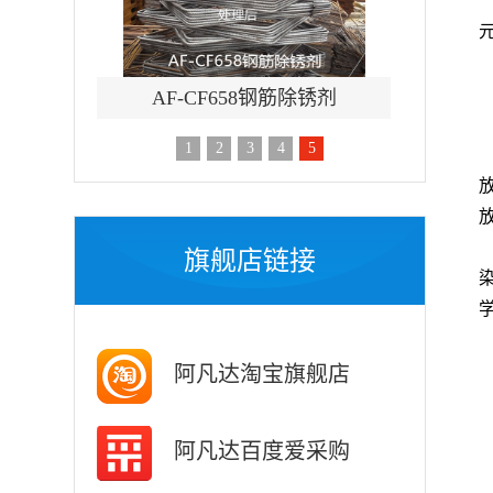
刷涂脱漆剂
AF-CF658钢筋除锈剂
AF-TQ
1
2
3
4
5
旗舰店链接
阿凡达淘宝旗舰店
阿凡达百度爱采购