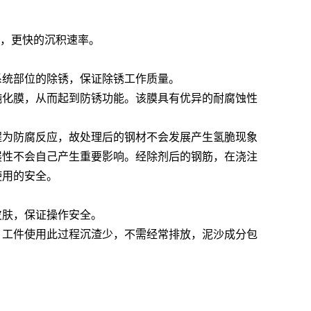
效果，更快的沉积速率。
AF-TQ612强力刷涂脱漆剂
AF-CF658钢筋
系统部位的除锈，保证除锈工作质量。
钝化膜，从而起到防锈功能。该膜具有优异的耐腐蚀性
程为防腐反应，故处理后的钢材不会发展产生氢脆现象
展性不会自己产生重要影响。经除剂后的钢筋，在浇注
使用的安全。
皮肤，保证操作安全。
。工件使用此过程沉渣少，不需经常排放，泥沙成分包