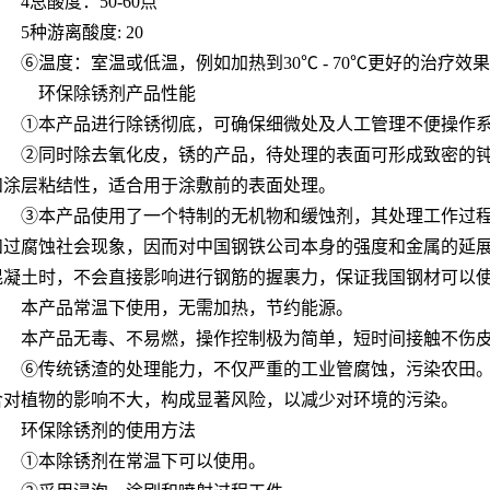
4总酸度：50-60点
5种游离酸度: 20
⑥温度：室温或低温，例如加热到30℃ - 70℃更好的治疗
环保除锈剂产品性能
TQ601钢铁脱漆剂
AF-TQ615轮毂脱漆剂
①本产品进行除锈彻底，可确保细微处及人工管理不便操作
②同时除去氧化皮，锈的产品，待处理的表面可形成致密的
和涂层粘结性，适合用于涂敷前的表面处理。
③本产品使用了一个特制的无机物和缓蚀剂，其处理工作过
和过腐蚀社会现象，因而对中国钢铁公司本身的强度和金属的延
混凝土时，不会直接影响进行钢筋的握裹力，保证我国钢材可以
本产品常温下使用，无需加热，节约能源。
本产品无毒、不易燃，操作控制极为简单，短时间接触不伤
⑥传统锈渣的处理能力，不仅严重的工业管腐蚀，污染农田
含对植物的影响不大，构成显著风险，以减少对环境的污染。
环保除锈剂的使用方法
①本除锈剂在常温下可以使用。