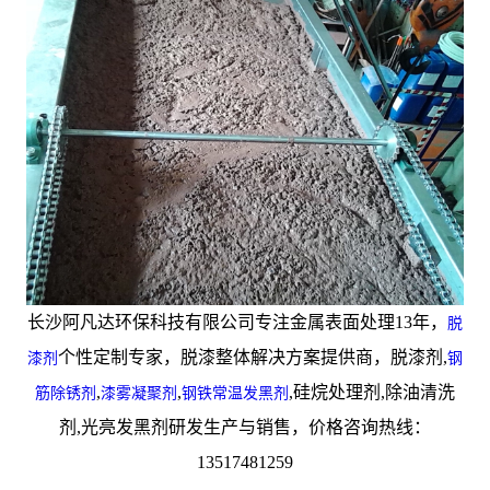
长沙阿凡达环保科技有限公司专注金属表面处理13年，
脱
个性定制专家，脱漆整体解决方案提供商，脱漆剂,
漆剂
钢
,
,
,硅烷处理剂,除油清洗
筋除锈剂
漆雾凝聚剂
钢铁常温发黑剂
剂,光亮发黑剂研发生产与销售，价格咨询热线：
13517481259