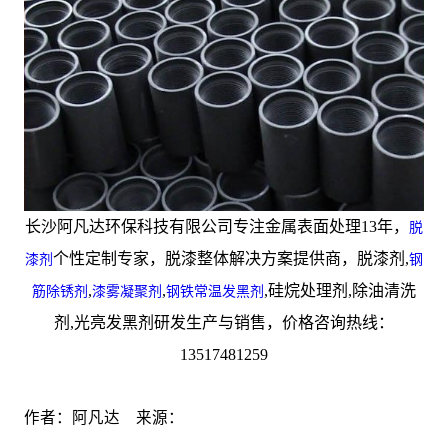
长沙阿凡达环保科技有限公司专注金属表面处理13年，
脱
个性定制专家，脱漆整体解决方案提供商，脱漆剂,
漆剂
钢
,
,
,硅烷处理剂,除油清洗
筋除锈剂
漆雾凝聚剂
钢铁常温发黑剂
剂,光亮发黑剂研发生产与销售，价格咨询热线：
13517481259
作者：阿凡达 来源：