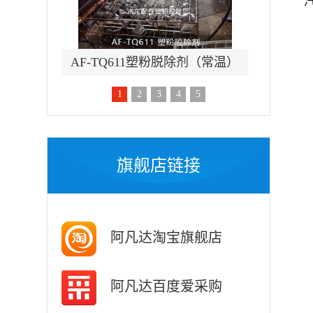
除锈剂
AF-TQ611塑粉脱除剂（常温）
AF-
1
2
3
4
5
旗舰店链接
阿凡达淘宝旗舰店
阿凡达百度爱采购