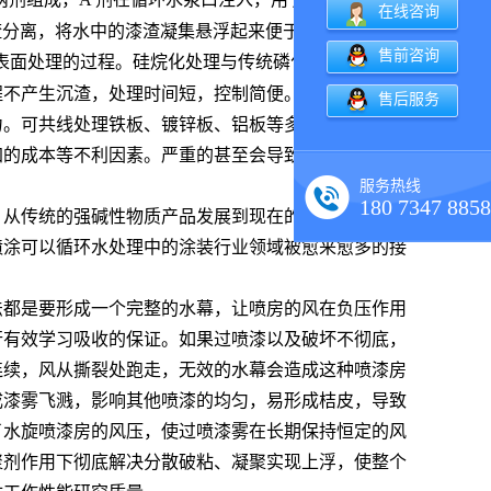
在线咨询
渣分离，将水中的漆渣凝集悬浮起来便于打捞或刮渣机
售前咨询
表面处理的过程。硅烷化处理与传统磷化相比具有以下
程不产生沉渣，处理时间短，控制简便。处理步骤少，
售后服务
力。可共线处理铁板、镀锌板、铝板等多种基材。导致
加的成本等不利因素。严重的甚至会导致系统堵塞，造
服务热线
180 7347 8858
。从传统的强碱性物质产品发展到现在的通用型药剂，
喷涂可以循环水处理中的涂装行业领域被愈来愈多的接
法都是要形成一个完整的水幕，让喷房的风在负压作用
行有效学习吸收的保证。如果过喷漆以及破坏不彻底，
连续，风从撕裂处跑走，无效的水幕会造成这种喷漆房
成漆雾飞溅，影响其他喷漆的均匀，易形成桔皮，导致
了水旋喷漆房的风压，使过喷漆雾在长期保持恒定的风
聚剂作用下彻底解决分散破粘、凝聚实现上浮，使整个