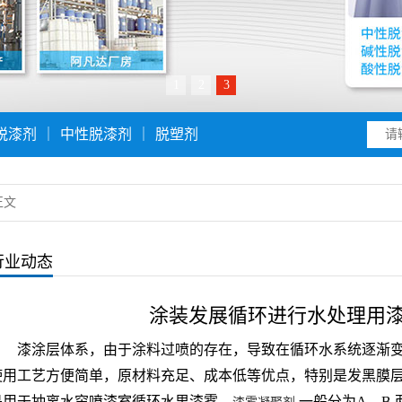
1
2
3
脱漆剂
｜
中性脱漆剂
｜
脱塑剂
正文
行业动态
涂装发展循环进行水处理用
漆涂层体系，由于涂料过喷的存在，导致在循环水系统逐渐
使用工艺方便简单，原材料充足、成本低等优点，特别是发黑膜
是用于抽离水帘喷漆室循环水里漆雾。
一般分为A、B