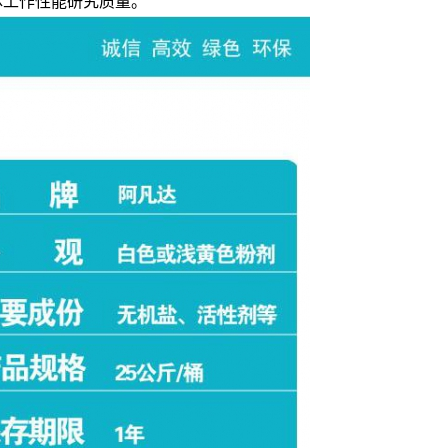
体工作性能研究质量。
AF-TQ612强力刷涂脱漆剂
AF-CF658钢筋