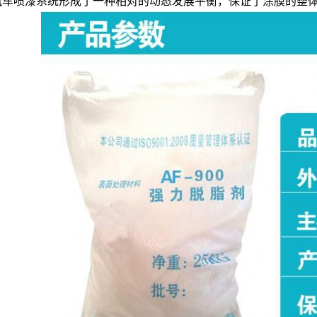
汽车喷漆系统形成了一种相对的动态发展平衡，保证了涂膜的整
TQ601钢铁脱漆剂
AF-TQ615轮毂脱漆剂