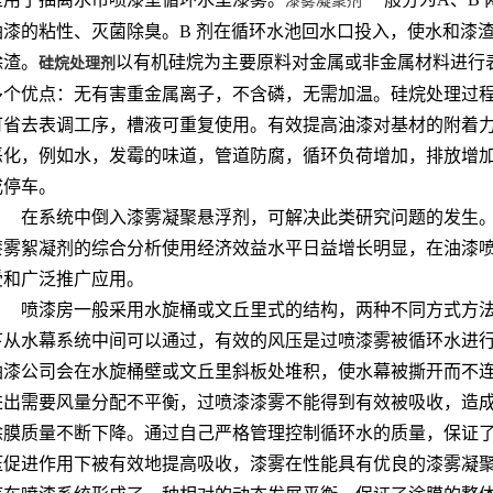
漆雾凝聚剂
油漆的粘性、灭菌除臭。B 剂在循环水池回水口投入，使水和漆
除渣。
以有机硅烷为主要原料对金属或非金属材料进行
硅烷处理剂
多个优点：无有害重金属离子，不含磷，无需加温。硅烷处理过
可省去表调工序，槽液可重复使用。有效提高油漆对基材的附着
恶化，例如水，发霉的味道，管道防腐，循环负荷增加，排放增
成停车。
在系统中倒入漆雾凝聚悬浮剂，可解决此类研究问题的发生
漆雾絮凝剂的综合分析使用经济效益水平日益增长明显，在油漆
受和广泛推广应用。
喷漆房一般采用水旋桶或文丘里式的结构，两种不同方式方
下从水幕系统中间可以通过，有效的风压是过喷漆雾被循环水进
油漆公司会在水旋桶壁或文丘里斜板处堆积，使水幕被撕开而不
进出需要风量分配不平衡，过喷漆漆雾不能得到有效被吸收，造
涂膜质量不断下降。通过自己严格管理控制循环水的质量，保证
压促进作用下被有效地提高吸收，漆雾在性能具有优良的漆雾凝