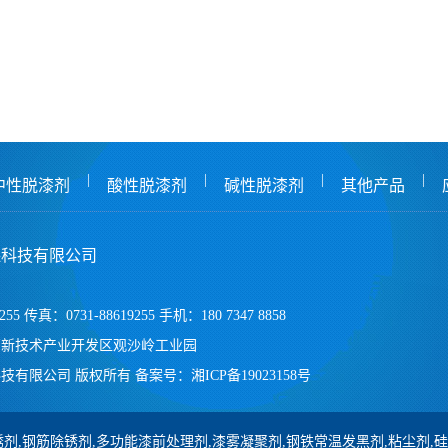
|
|
|
|
中性脱漆剂
酸性脱漆剂
碱性脱漆剂
其他产品
保科技有限公司
255 传真：0731-88619255 手机：180 7347 8858
高新技术产业开发区观沙岭工业园
技有限公司 版权所有
备案号：
湘ICP备19023158号
剂,钢筋除锈剂,多功能漆前处理剂,漆雾凝聚剂,钢铁常温发黑剂,粘尘剂