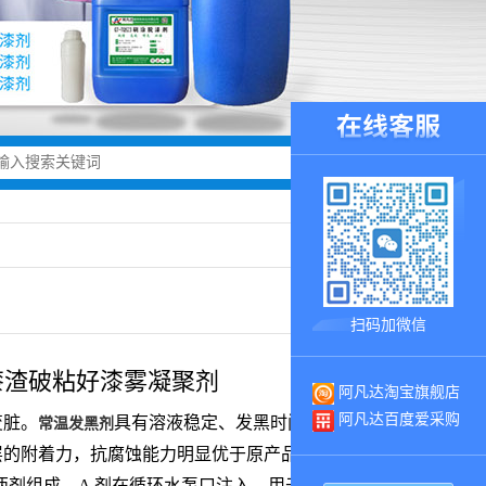
扫码加微信
漆渣破粘好漆雾凝聚剂
阿凡达淘宝旗舰店
阿凡达百度爱采购
变脏。
具有溶液稳定、发黑时间短色泽适宜、
常温发黑剂
层的附着力，抗腐蚀能力明显优于原产品。
就
漆雾凝聚剂
 两剂组成，A 剂在循环水泵口注入，用于去除落在水中