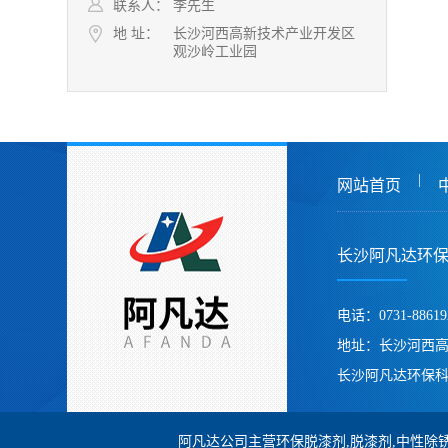
联系人：
李先生
地 址：
长沙河西高新技术产业开发区
观沙岭工业园
|
网站首页
长沙阿凡达环
电话：0731-88619
地址：长沙河西
长沙阿凡达环保科
阿凡达公司主营环保脱漆剂,脱漆剂,中性除锈