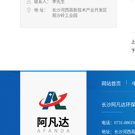
联系人：
李先生
地 址：
长沙河西高新技术产业开发区
观沙岭工业园
|
网站首页
长沙阿凡达环
电话：0731-88619
地址：长沙河西