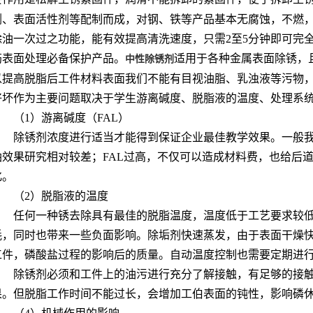
剂、表面活性剂等配制而成，对钢、铁等产品基本无腐蚀，不燃
除油一次过之功能，能有效提高清洗速度，只需2至5分钟即可完
筋表面处理必备保护产品。
适用于各种金属表面除锈，
中性除锈剂
以提高脱脂后工件材料表面我们不能有目视油脂、乳浊液等污物
好坏作为主要问题取决于学生游离碱度、脱脂液的温度、处理系
（1）游离碱度（FAL）
除锈剂浓度进行适当才能得到保证企业最佳教学效果。一般我
油效果研究相对较差；FAL过高，不仅可以造成材料费，也给后
化。
（2）脱脂液的温度
任何一种锈去除具有最佳的脱脂温度，温度低于工艺要求较低
耗，同时也带来一些负面影响。除垢剂快速蒸发，由于表面干燥
工件，磷酸盐过程的影响后的质量。自动温度控制也需要定期进行
除锈剂必须和工件上的油污进行充分了解接触，有足够的接
果。但脱脂工作时间不能过长，会增加工伯表面的钝性，影响磷