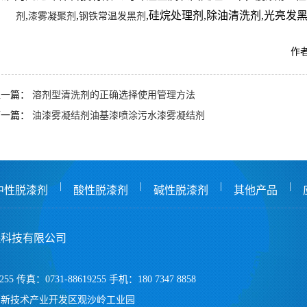
,
,
,硅烷处理剂,除油清洗剂,光亮发黑
剂
漆雾凝聚剂
钢铁常温发黑剂
作者
上一篇：
溶剂型清洗剂的正确选择使用管理方法
下一篇：
油漆雾凝结剂油基漆喷涂污水漆雾凝结剂
|
|
|
|
中性脱漆剂
酸性脱漆剂
碱性脱漆剂
其他产品
保科技有限公司
255 传真：0731-88619255 手机：180 7347 8858
高新技术产业开发区观沙岭工业园