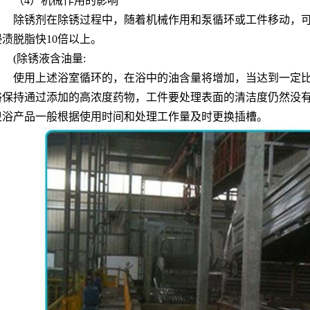
（4）机械作用的影响
除锈剂在除锈过程中，随着机械作用和泵循环或工件移动，
浸渍脱脂快10倍以上。
(除锈液含油量:
TQ615轮毂脱漆剂
AF-TQ612强力刷涂脱漆剂
使用上述浴室循环的，在浴中的油含量将增加，当达到一定
浴保持通过添加的高浓度药物，工件要处理表面的清洁度仍然没
卫浴产品一般根据使用时间和处理工作量及时更换插槽。