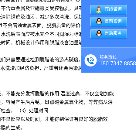
，不含重金属及亚硝酸类受控物质，具有除锈、除垢、
在线咨询
全清除锈迹及油污，减少多次清洗、保护之麻烦，是钢
售前咨询
且不会腐蚀金属表面。脱脂质量的评价研究主要内容是
售后服务
，水洗后表面应被水完全不同润湿为标准。脱脂质量的
统时间、机械设计作用和脱脂液含油量等因素：
服务热线
们只需要通过检测脱脂液的游离碱度，FAL过低，除
180 7347 8858
道水洗增加经济负担，严重者还会污染后序的表调和磷
，不能充分发挥脱脂的作用;温度过高，不仅会增加能
快，容易产生后片锈，斑点碱金属氧化物，等弊病从浴
检查。 （3）处理时间
触不良反应以及时间，才能得到保证有良好的脱脂效
休膜的生成。