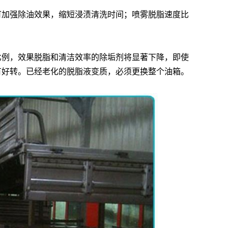
可加强除油效果，缩短浸渍清洗时间；喷雾脱脂速度比
AF-CF658钢筋除锈剂
AF-TQ611塑粉脱除
比例，效果脱脂和清洁效率的除垢剂将显著下降，即使
有好转。已经老化的脱脂液变质，必须更换整个油箱。