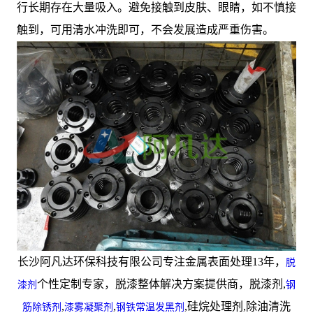
行长期存在大量吸入。避免接触到皮肤、眼睛，如不慎接
触到，可用清水冲洗即可，不会发展造成严重伤害。
长沙阿凡达环保科技有限公司专注金属表面处理13年，
脱
个性定制专家，脱漆整体解决方案提供商，脱漆剂,
漆剂
钢
,
,
,硅烷处理剂,除油清洗
筋除锈剂
漆雾凝聚剂
钢铁常温发黑剂