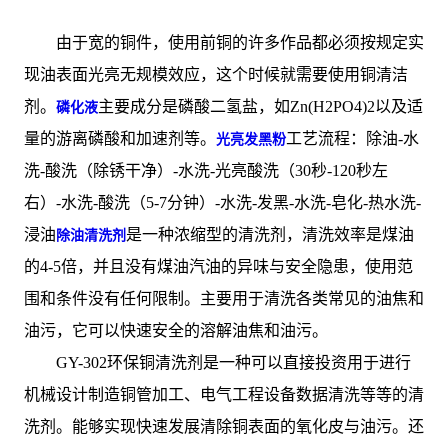
由于宽的铜件，使用前铜的许多作品都必须按规定实
现油表面光亮无规模效应，这个时候就需要使用铜清洁
剂。
主要成分是磷酸二氢盐，如Zn(H2PO4)2以及适
磷化液
量的游离磷酸和加速剂等。
工艺流程：除油-水
光亮发黑粉
洗-酸洗（除锈干净）-水洗-光亮酸洗（30秒-120秒左
右）-水洗-酸洗（5-7分钟）-水洗-发黑-水洗-皂化-热水洗-
浸油
是一种浓缩型的清洗剂，清洗效率是煤油
除油清洗剂
的4-5倍，并且没有煤油汽油的异味与安全隐患，使用范
围和条件没有任何限制。主要用于清洗各类常见的油焦和
油污，它可以快速安全的溶解油焦和油污。
GY-302环保铜清洗剂是一种可以直接投资用于进行
机械设计制造铜管加工、电气工程设备数据清洗等等的清
洗剂。能够实现快速发展清除铜表面的氧化皮与油污。还