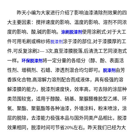
昨天小编为大家进行介绍了影响油漆清除剂效果的四
大主要因素：搅拌速度的影响、温度的影响、溶剂不同浓
度的影响、酸,碱的影响。
使用涂刷式:对于大工
涂刷脱漆剂
件可用毛刷或棉纱将
涂于漆的部位,对于漆膜厚的工
脱漆剂
件,可反复涂刷2— 3次,直至漆膜脱落,后清洗工艺同浸泡式
一样。
将一定分量的各组分（醇、酚、表面活
环保脱漆剂
性剂、增稠剂、石蜡、渗透剂混合均匀即可。
由芳
脱漆剂
香族化合物,高溶解力溶剂配合而成液体，具有极强的溶
解漆膜的能力，脱漆剂速度快，效率高，可去除的涂层种
类范围较宽，适用于醇酸、硝基、聚脲醛橡胶型乙烯、环
氧、聚酯、聚氨酯等各种油漆，外墙涂料，粉末喷涂，涂
层的脱除，去漆能力极强本品与国外同类产品相比，脱漆
效果相同，脱漆时间可节省20%左右。昨天我们已经为大