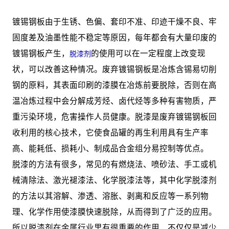
镀锡钢板由于生锈、色偏、套印不准、印迹干燥不良、牢
固度差及油墨性能不稳定等原因，每年都会有大量印废的
镀锡钢板产生，
的使用可以在一定程度上改变现
脱漆剂
状，可以改善这种情况。废弃镀锡钢板是冶炼含锡易切削
钢的原料，其表面印刷的漆膜在冶炼前要脱除，否则在高
温冶炼过程中会分解成芳烃、卤代烃等多种有害物质，严
重污染环境，危害操作人员健康。脱漆是废弃镀锡钢板回
收利用的核心技术，它使食品罐的再生利用具有生产率
高、能耗低、损耗小、制成品合金组分易控制等优点。
脱漆的方法有很多，常见的有燃烧法、喷砂法、手工或机
械清除法、激光褪漆法、化学脱漆法等，其中化学脱漆剂
的方法以其溶解、渗透、溶胀、剥离和反应等一系列物
理、化学作用使漆膜快速脱除，从而得到了广泛的应用。
所以脱漆剂在金属行业里有很重要的作用，不仅仅是减少