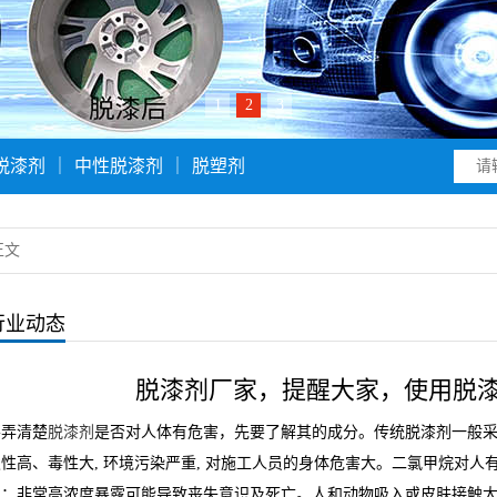
1
2
3
脱漆剂
｜
中性脱漆剂
｜
脱塑剂
正文
行业动态
脱漆剂厂家，提醒大家，使用脱
要弄清楚
脱漆剂
是否对人体有危害，先要了解其的成分。传统脱漆剂一般采用
发性高、毒性大, 环境污染严重, 对施工人员的身体危害大。二氯甲烷对
用；非常高浓度暴露可能导致丧失意识及死亡。人和动物吸入或皮肤接触