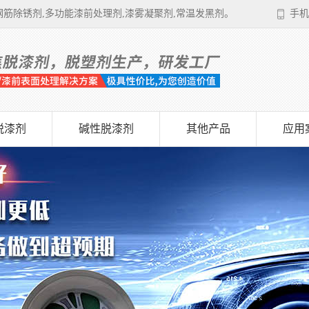
筋除锈剂,多功能漆前处理剂,漆雾凝聚剂,常温发黑剂。
手机
脱漆剂
碱性脱漆剂
其他产品
应用