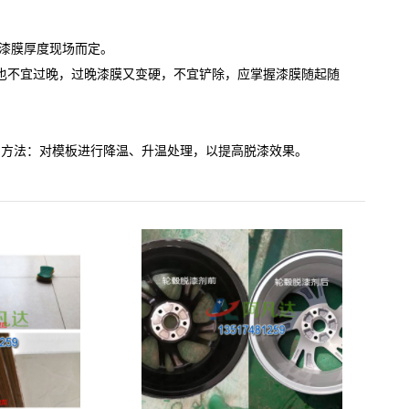
视漆膜厚度现场而定。
也不宜过晚，过晚漆膜又变硬，不宜铲除，应掌握漆膜随起随
AF-TQ611塑粉脱除剂（常温）
的方法：对模板进行降温、升温处理，以提高脱漆效果。