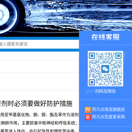
扫码加微信
漆剂时必须要做好防护措施
阿凡达淘宝旗舰店
亚甲基氯化物、酮、醇、酯及苯作为溶剂, 如二氯甲烷等, 挥
阿凡达百度爱采购
人有麻醉作用，主要损害中枢神经和呼吸系统；对皮肤有刺激作
大量苯进入体内，会引起急性和慢性苯中毒。有研究报告表明，