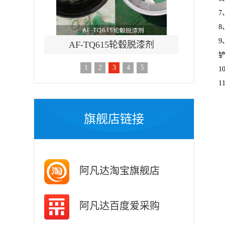
铁脱漆剂
AF-TQ615轮毂脱漆剂
AF-T
1
2
3
4
5
旗舰店链接
阿凡达淘宝旗舰店
阿凡达百度爱采购