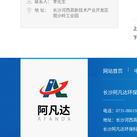
联系人：
李先生
地 址：
长沙河西高新技术产业开发区
观沙岭工业园
|
网站首页
长沙阿凡达环
电话：0731-88619
地址：长沙河西
长沙阿凡达环保科