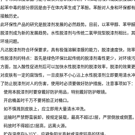
引起苯中毒的部分原因是由于在体内苯生成了苯酚。苯酚对人身和环保都
品接触历史。
因此环保性产品的研究是脱漆剂发展的必然趋势。目前，以苯甲醇、苯甲醛
性脱漆剂成为新的发展趋势。水性脱漆剂与传统二氯甲烷型脱漆剂相比，
的环境问题。
阿凡达脱漆剂符合环保要求，具有极强溶解漆膜的能力，脱漆速度快，效
水性脱漆剂的特点：首先是绿色环保比起传统的脱漆剂毒性更少，对环境
漆方面，加入酸性促进剂后可以加快水性脱漆剂的脱漆效率，脱漆的效果
是对皮肤有一定的腐蚀性，一旦皮肤不小心沾上水性脱漆剂立即要用清水
为了防止脱漆剂对人的伤害，使用时必须要做好防护措施，注意事项如下
1、 使用本脱漆剂时要穿戴好防护用品，特别戴好防护眼镜。
2、 开启桶盖时千万不要将脸正对桶口。
3、 如不慎溅到皮肤上，应立即用大量清水冲洗。
4、 运输时严禁野蛮装卸，按规定装载，最高不超过2层，严禁倒放或倒置
、 码放时不得超过2层高，远离火源。
、 贮存温度在0-35℃，应避免阳光直射或温度较高的环境。