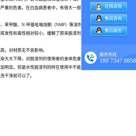
在线咨询
有严重的危害。在白血病患者中，有很大一部分有苯及其有机制
售前咨询
、苯甲酸、N-甲基吡咯烷酮（NMP）等溶剂为主要成分的水
售后服务
其挥发性和毒性相对较小，缓解了原来脱漆剂中含溶剂过多造成
率高，对材质无不良影响。
服务热线
污染大大下降，对脱漆剂的使用者的身体危害更加少。在除去油
180 7347 8858
更加明显。但是水性脱漆剂同样在使用中不能直接接触皮肤，还
冲洗干净就可以了。
：
。