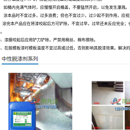
7、 如桶内充满气体时，应慢慢开启桶盖，不要猛然开启，以免发生瀑溅。
8、 涂本品时不宜过多，过多浪费；但也不宜过少，过少起不到作用，应
9、涂完本产品应在将漆咬起后方可铲除，不宜过早，过早还未反应完全；
Q612强力刷涂脱漆剂
AF-CF658钢筋除锈剂
铲。
10、漆膜咬起后应用铲刀铲除，严禁用棉丝、棉布擦除。
11、在脱模板漆时模板温度不宜过高或过低，否则影响其脱漆效果。解决