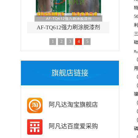
特
5
利
刷涂脱漆剂
AF-CF658钢筋除锈剂
AF-TQ
1
2
3
4
5
硅
n
用
旗舰店链接
（
阿凡达淘宝旗舰店
（
阿凡达百度爱采购
磷
（