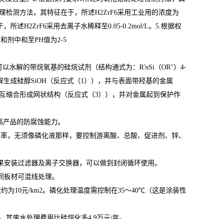
理检测方法，其特征在于，所述H2ZrF6采用工业用的浓度为
H2ZrF6采用去离子水稀释至0.05-0.2mol/L。5.根据权
和剂中和至PH值为2-5
解的带烷氧基的硅烷试剂（结构通式为：R′nSi（OR″）4-
解生成硅醇SiOH（反应式（1）），并与表面带羟基的金属
相互缩合形成网状结构（反应式（3）），并对金属起到保护作
提高产品的防腐蚀能力。
导率，无须像磷化液那样，要控制游离酸、总酸、促进剂、锌、
果安装过滤器及离子交换器，可以做到封闭循环使用。
同板材可混线处理。
为10元/km2。磷化处理温度需控制在35～40℃（这是涂装性
，其废水处理费用比硅烷化多4.9万元/年。