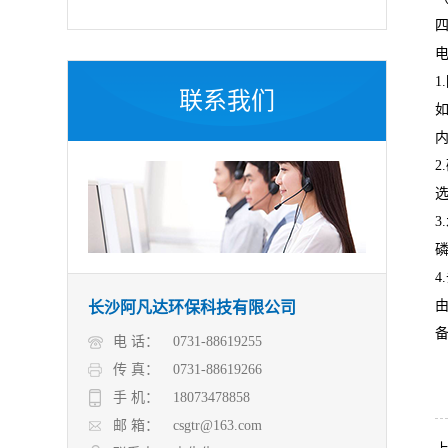
1
联系我们
2
3
4
长沙阿凡达环保科技有限公司
电 话：
0731-88619255
传 真：
0731-88619266
手 机：
18073478858
邮 箱：
csgtr@163.com