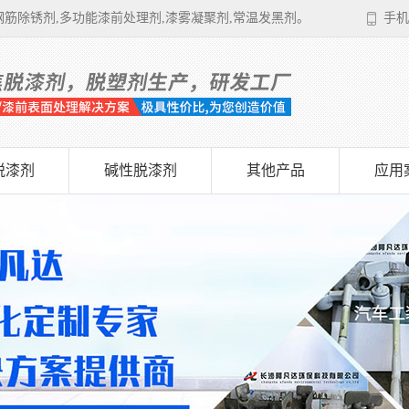
筋除锈剂,多功能漆前处理剂,漆雾凝聚剂,常温发黑剂。
手机
脱漆剂
碱性脱漆剂
其他产品
应用