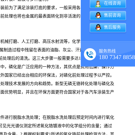
在线咨询
涂装前为了满足涂装打底的要求，一般采用各种前处理（预处
售前咨询
，前处理也将也金属的最表面转化到非活泼的状态，从而达到提
售后服务
、机械打磨、人工打磨、高压水射流等，化学方法则包括镀层、
金属制造过程中残留在表面的油脂、灰尘、汗迹以及附着的金属
服务热线
180 7347 8858
.前处理后的清洗。这三大步骤一般需要多达12道左右的工序，
艺中，磷化是广泛应用的一种方法，其优点是费用低廉、操作方
海外国家已经出台相应的环保法，对磷化前处理过程予以严控。
前处理技术发展的方向和趋势。新型无磷无铬转化处理与磷化及
方面优势明显，并且在环保方面更符合国家对于各汽车涂装生产
工件进行脱脂水洗处理；在脱脂水洗处理后预定时间内进行氧化
通过可见光光谱仪测定所述氧化锆镀液中的化学组分的含量；通过
及含量。2.根据权利要求1所述的氧化锆前处理检测方法，其