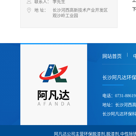
联系人：
李先生
地 址：
长沙河西高新技术产业开发区
观沙岭工业园
|
网站首页
长沙阿凡达环
电话：0731-88619
地址：长沙河西
长沙阿凡达环保科
阿凡达公司主营环保脱漆剂,脱漆剂,中性除锈