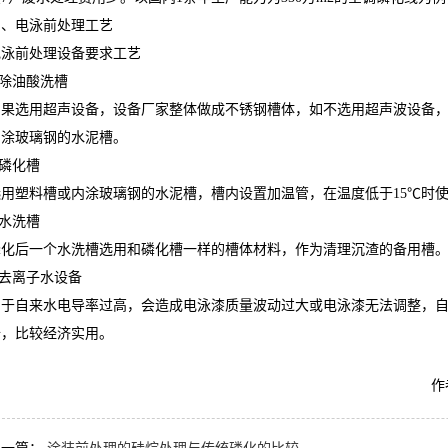
四、电泳前处理工艺
电泳前处理设备要求工艺
.除油酸洗槽
如果选用超声设备，设备厂家整体做成不锈钢槽体，如不选用超声波设备
内涂玻璃钢的水泥槽。
.磷化槽
选用塑料槽或内涂玻璃钢的水泥槽，槽内设置加温管，在温度低于15℃时
.水洗槽
磷化后一个水洗槽选用和磷化槽一样的槽体材料，作为清理沉渣的备用槽
.去离子水设备
由于自来水电导率过高，会造成电泳漆质量波动过大或电泳漆无法调整，
备，比较经济实用。
作