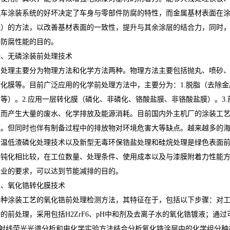
汽车涂装系统的好坏决定了车身与零部件防腐的特性，而金属基材表面在
理）的方法，以改善基材表面的一致性，提升与其余涂层的结合力，同时
升防腐性能的目的。
一、无磷涂装前处理技术
前处理主要分为物理方法和化学方法两种。物理方法主要包括抛丸、喷砂
转化膜等。目前广泛应用的化学前处理方法中，主要分为：1.脱脂（去除
屑等）。2.应用一层转化膜（磷化、非磷化、铬酸盐膜、非铬酸盐膜）。3
从而产生大量的废水、化学排放及能源消耗。目前国内外主机厂的涂装工
便。但同时也伴有制备过程中的排放物对环境危害大等缺点。越来越多的
常温低渣磷化处理技术以及新型无毒环保锆盐处理和硅烷处理是绿色表面
铬钝化相比较，在工位数量、处理条件、使用成本以及与漆膜附着力性能
企业的要求，可以达到节能减排的目的。
二、氧化锆转化膜技术
一种涂装工艺的氧化锆前处理检测方法，其特征在于，包括以下步骤：对
锆的前处理，采用包括H2ZrF6、pH中和剂及去离子水的氧化锆镀液；
X射线荧光光谱分析和电化学实验方法结合分析氧化锆涂层中的化学组分种类