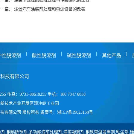
上一篇：
涂装前处理的硅烷处理与传统磷化的比较
下一篇：
浅谈汽车涂装前处理和电泳设备的改善
|
|
|
|
中性脱漆剂
酸性脱漆剂
碱性脱漆剂
其他产品
保科技有限公司
255 传真：0731-88619255 手机：180 7347 8858
高新技术产业开发区观沙岭工业园
技有限公司 版权所有
备案号：
湘ICP备19023158号
剂,钢筋除锈剂,多功能漆前处理剂,漆雾凝聚剂,钢铁常温发黑剂,粘尘剂