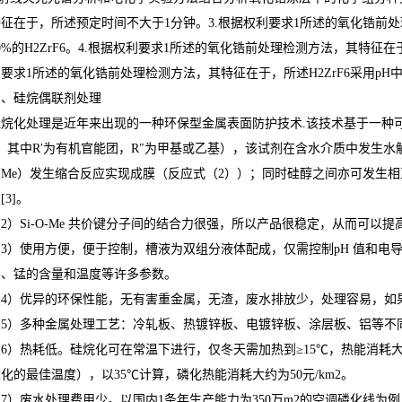
征在于，所述预定时间不大于1分钟。3.根据权利要求1所述的氧化锆前处
0%的H2ZrF6。4.根据权利要求1所述的氧化锆前处理检测方法，其特征在于，所述
要求1所述的氧化锆前处理检测方法，其特征在于，所述H2ZrF6采用pH中
611塑粉脱除剂（常温）
三、硅烷偶联剂处理
烷化处理是近年来出现的一种环保型金属表面防护技术.该技术基于一种可以水
。其中R′为有机官能团，R″为甲基或乙基），该试剂在含水介质中发生水
（Me）发生缩合反应实现成膜（反应式（2））；同时硅醇之间亦可发生
[3]。
2）Si-O-Me 共价键分子间的结合力很强，所以产品很稳定，从而可以
（3）使用方便，便于控制，槽液为双组分液体配成，仅需控制pH 值和电
镍、锰的含量和温度等许多参数。
（4）优异的环保性能，无有害重金属，无渣，废水排放少，处理容易，如
（5）多种金属处理工艺：冷轧板、热镀锌板、电镀锌板、涂层板、铝等不
6）热耗低。硅烷化可在常温下进行，仅冬天需加热到≥15℃，热能消耗大约
化的最佳温度），以35℃计算，磷化热能消耗大约为50元/km2。
7）废水处理费用少。以国内1条年生产能力为350万m2的空调磷化线为例