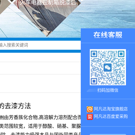
扫码加微信
的去漆方法
阿凡达淘宝旗舰店
阿凡达百度爱采购
由芳香族化合物,高溶解力溶剂配合而成液体，具有
剂
类范围较宽，适用于醇酸、硝基、聚脲醛橡胶型乙烯、
脱除，去漆能力极强本品与国外同类产品相比，脱漆效