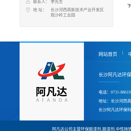
联系人：
李先生
地 址：
长沙河西高新技术产业开发区
观沙岭工业园
|
网站首页
长沙阿凡达环
电话：0731-88619
地址：长沙河西
长沙阿凡达环保科
阿凡达公司主营环保脱漆剂,脱漆剂,中性除锈