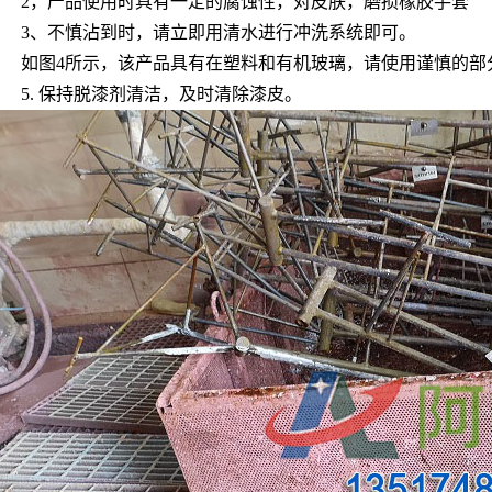
2，产品使用时具有一定的腐蚀性，对皮肤，磨损橡胶手套
3、不慎沾到时，请立即用清水进行冲洗系统即可。
如图4所示，该产品具有在塑料和有机玻璃，请使用谨慎的部
5. 保持脱漆剂清洁，及时清除漆皮。
Q612强力刷涂脱漆剂
AF-CF658钢筋除锈剂