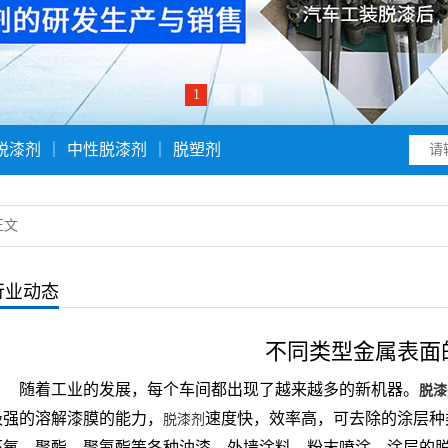
1
2
3
脱漆剂
｜
中性脱漆剂
｜
脱塑剂
正文
行业动态
不同类型金属表面
随着工业的发展，每个车间都出现了越来越多的新机器。
脱漆
极强的溶解漆膜的能力，
速度快，效率高，可去除的涂层种
脱漆剂
环氧、聚酯、聚氨酯等各种油漆，外墙涂料，粉末喷涂，涂层的