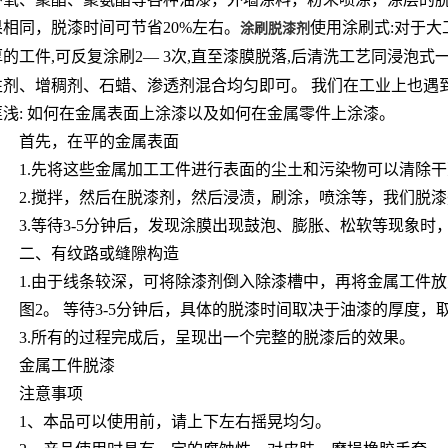
果相同，脱漆时间可节省20%左右。
使用涂刷式:对于大
涂刷脱漆剂
厚的工件,可反复涂刷2— 3次,直至漆膜脱落,后清洗工艺同浸泡式
性剂、增稠剂、石蜡、渗透剂混合均匀即可。 我们在工业上也遇
匪浅: 如何在金属表面上涂漆以及如何在金属零件上涂漆。
首先，在平的金属表面
1.先将这些金属加工工件进行表面的尘土和污染物可以清除
2.搅拌，然后在脱漆剂，然后浸渍，刷涂，喷涂等，我们脱漆
3.等待3-5分钟后，发现涂膜出现鼓泡、膨胀、松软等现象时
二、有纹路或缝隙构造
1.由于线条较深，可将除漆剂倒入除漆槽中，再将金属工件
图2。 等待3-5分钟后，具体的脱漆时间取决于油漆的厚度
3.所有的过程完成后，呈现出一个完整的脱漆后的效果。
金属工件脱漆
注意事项
1、本品可以使用前，请上下左右摇晃均匀。