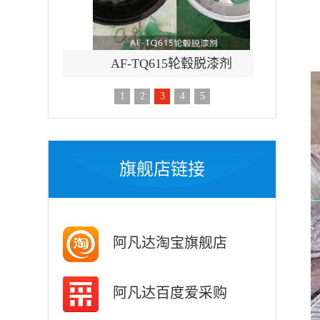
铁脱漆剂
AF-TQ615轮毂脱漆剂
AF-T
1
2
3
4
5
旗舰店链接
阿凡达淘宝旗舰店
阿凡达百度爱采购