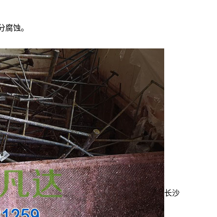
分腐蚀。
AF-TQ611塑粉脱除剂（常温）
长沙