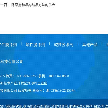
下一篇：
除草剂和喷雾结晶方法的优点
|
|
|
|
中性脱漆剂
酸性脱漆剂
碱性脱漆剂
其他产品
保科技有限公司
255 传真：0731-88619255 手机：180 7347 8858
高新技术产业开发区观沙岭工业园
技有限公司 版权所有
备案号：
湘ICP备19023158号
剂,钢筋除锈剂,多功能漆前处理剂,漆雾凝聚剂,钢铁常温发黑剂,粘尘剂