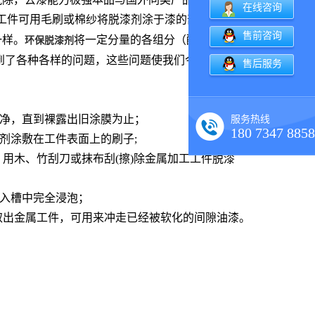
在线咨询
工件可用毛刷或棉纱将脱漆剂涂于漆的部位,对于漆膜
售前咨询
一样。
将一定分量的各组分（醇、酚、表面活
环保脱漆剂
到了各种各样的问题，这些问题使我们今天的客户受益
售后服务
干净，直到裸露出旧涂膜为止；
服务热线
180 7347 8858
剂涂敷在工件表面上的刷子;
，用木、竹刮刀或抹布刮(擦)除金属加工工件脱漆
放入槽中完全浸泡；
，取出金属工件，可用来冲走已经被软化的间隙油漆。