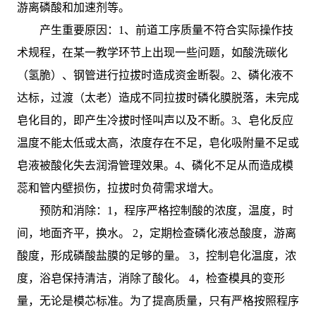
游离磷酸和加速剂等。
产生重要原因：1、前道工序质量不符合实际操作技
术规程，在某一教学环节上出现一些问题，如酸洗碳化
（氢脆）、钢管进行拉拔时造成资金断裂。2、磷化液不
达标，过渡（太老）造成不同拉拔时磷化膜脱落，未完成
皂化目的，即产生冷拔时怪叫声以及不断。3、皂化反应
温度不能太低或太高，浓度存在不足，皂化吸附量不足或
皂液被酸化失去润滑管理效果。4、磷化不足从而造成模
蕊和管内壁损伤，拉拔时负荷需求增大。
预防和消除：1，程序严格控制酸的浓度，温度，时
间，地面齐平，换水。 2，定期检查磷化液总酸度，游离
酸度，形成磷酸盐膜的足够的量。 3，控制皂化温度，浓
度，浴皂保持清洁，消除了酸化。 4，检查模具的变形
量，无论是模芯标准。为了提高质量，只有严格按照程序