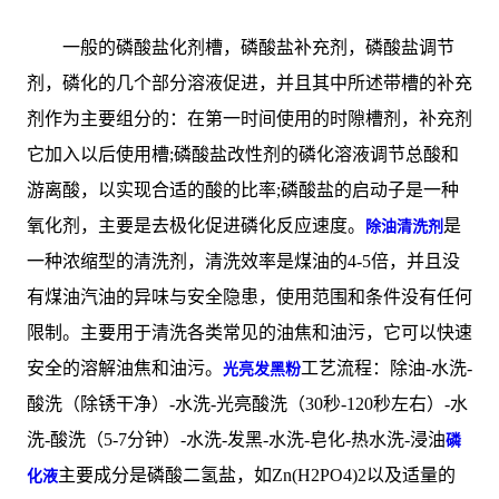
一般的磷酸盐化剂槽，磷酸盐补充剂，磷酸盐调节
剂，磷化的几个部分溶液促进，并且其中所述带槽的补充
剂作为主要组分的：在第一时间使用的时隙槽剂，补充剂
它加入以后使用槽;磷酸盐改性剂的磷化溶液调节总酸和
游离酸，以实现合适的酸的比率;磷酸盐的启动子是一种
氧化剂，主要是去极化促进磷化反应速度。
是
除油清洗剂
一种浓缩型的清洗剂，清洗效率是煤油的4-5倍，并且没
有煤油汽油的异味与安全隐患，使用范围和条件没有任何
限制。主要用于清洗各类常见的油焦和油污，它可以快速
安全的溶解油焦和油污。
工艺流程：除油-水洗-
光亮发黑粉
酸洗（除锈干净）-水洗-光亮酸洗（30秒-120秒左右）-水
洗-酸洗（5-7分钟）-水洗-发黑-水洗-皂化-热水洗-浸油
磷
主要成分是磷酸二氢盐，如Zn(H2PO4)2以及适量的
化液