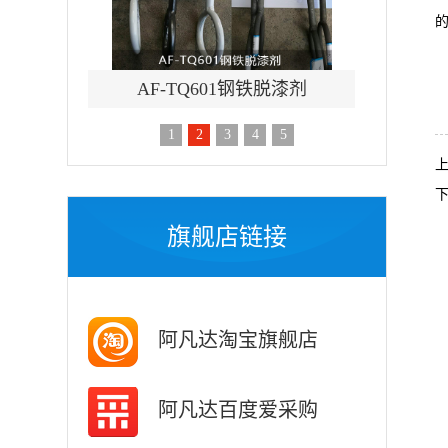
Q601钢铁脱漆剂
AF-TQ615轮毂脱漆剂
1
2
3
4
5
旗舰店链接
阿凡达淘宝旗舰店
阿凡达百度爱采购