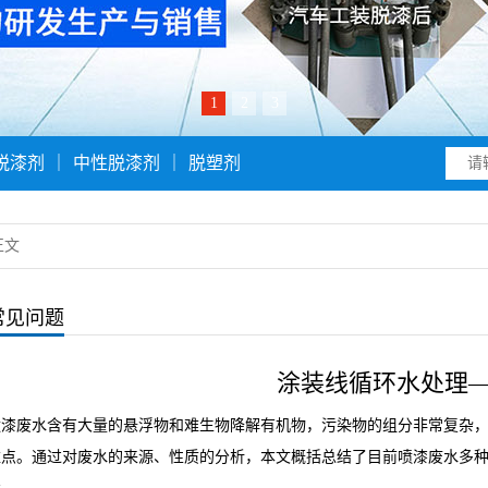
1
2
3
脱漆剂
｜
中性脱漆剂
｜
脱塑剂
正文
常见问题
涂装线循环水处理
喷漆废水含有大量的悬浮物和难生物降解有机物，污染物的组分非常复杂
难点。通过对废水的来源、性质的分析，本文概括总结了目前喷漆废水多