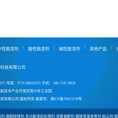
|
|
|
|
中性脱漆剂
酸性脱漆剂
碱性脱漆剂
其他产品
保科技有限公司
255 传真：0731-88619255 手机：180 7347 8858
高新技术产业开发区观沙岭工业园
技有限公司 版权所有
备案号：
湘ICP备19023158号
剂,钢筋除锈剂,多功能漆前处理剂,漆雾凝聚剂,钢铁常温发黑剂,粘尘剂