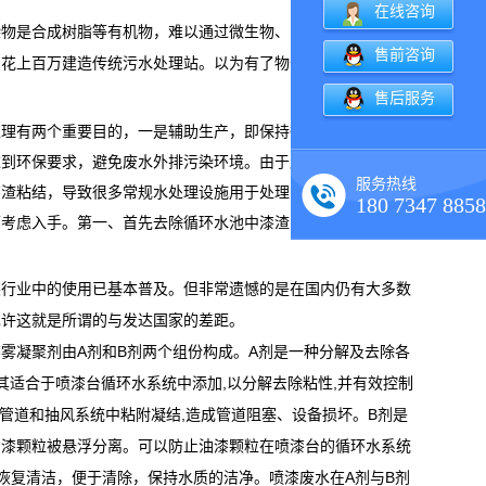
在线咨询
染物是合成树脂等有机物，难以通过微生物、曝气等手段降解，
售前咨询
，花上百万建造传统污水处理站。以为有了物化、生化等工艺，
售后服务
处理有两个重要目的，一是辅助生产，即保持循环水不断吸收过
达到环保要求，避免废水外排污染环境。由于废水中的漆渣带有
服务热线
漆渣粘结，导致很多常规水处理设施用于处理喷漆废水往往几个
180 7347 8858
面考虑入手。第一、首先去除循环水池中漆渣的黏性；第二、去
装行业中的使用已基本普及。但非常遗憾的是在国内仍有大多数
也许这就是所谓的与发达国家的差距。
雾凝聚剂由A剂和B剂两个组份构成。A剂是一种分解及去除各
其适合于喷漆台循环水系统中添加,以分解去除粘性,并有效控制
水管道和抽风系统中粘附凝结,造成管道阻塞、设备损坏。B剂是
油漆颗粒被悬浮分离。可以防止油漆颗粒在喷漆台的循环水系统
恢复清洁，便于清除，保持水质的洁净。喷漆废水在A剂与B剂