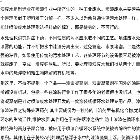
案。
喷漆废水是制造业在喷漆作业中所产生的一种工业废水。喷漆废水主要污
这个道理类似于塑料难于分解一样。不少人以为像普通生活污水处理一样
就能让喷漆废水处理到达标排放的标准，那是徒劳的、不可行的。
污水处理也讲究对症下药，不同性质的污水应采取不同的工艺。喷漆废水
喷漆雾的功能，并不断把水中漆渣分离出来，避免管道、水泵堵塞。二是
很强的粘性，如果使用传统的污水处理工艺，各处理环节的设备很容易被
月就报废了，变成一堆废铜烂铁。所以，要处理喷漆废水我们得从两个方
除水中的悬浮物和难生物降解的有机物等。
说到这里，不得不提到一个产品——
。漆雾凝聚剂在国外的涂
漆雾凝聚剂
人听都没有听过，包括一些在涂装行业工作了很多年的老师傅也没听过。
漆雾凝聚剂是针对喷漆废水处理开发的一款涂装线循环水处理专用产品。漆
类漆渣粘性之特殊处理药剂,其主要成份为一独特的非溶剂型有机化合物,尤
循环水的生物活性,维护水质.其作用在于去除落漆之粘性,防止漆渣在循环
一种特殊的高分子聚合物，被应用于喷漆台循环水系统中使被去除粘性的
内累积。其作用在于将经A剂处理后悬浮于水中的漆渣凝集上浮，使循环水