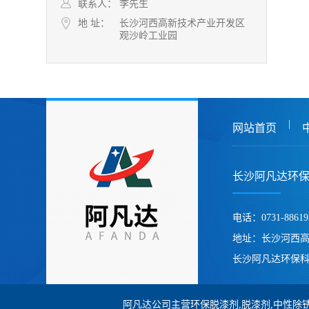
联系人：
李先生
地 址：
长沙河西高新技术产业开发区
观沙岭工业园
|
网站首页
长沙阿凡达环
电话：0731-88619
地址：长沙河西
长沙阿凡达环保科
阿凡达公司主营环保脱漆剂,脱漆剂,中性除锈