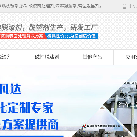
筋除锈剂,多功能漆前处理剂,漆雾凝聚剂,常温发黑剂。
手机
脱漆剂
碱性脱漆剂
其他产品
应用