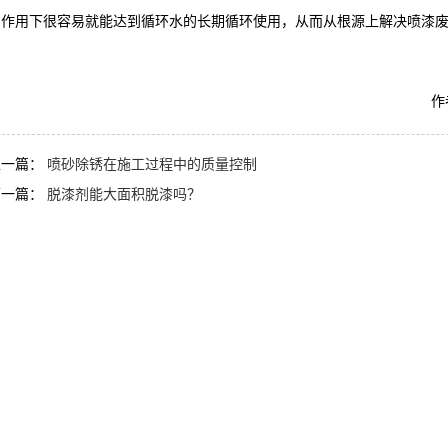
的作用下很容易就能达到循环水的长期循环使用，从而从根源上解决喷漆
AF-TQ612强力刷涂脱漆剂
AF-CF658钢筋除
作
上一篇：
喷砂除锈在施工过程中的质量控制
下一篇：
脱漆剂能大面积脱漆吗？