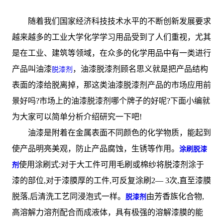
随着我们国家经济科技技术水平的不断创新发展要求
越来越多的工业大学化学学习用品受到了人们重视，尤其
是在工业、建筑等领域，在众多的化学用品中有一类进行
产品叫油漆
，油漆脱漆剂顾名思义就是把产品结构
脱漆剂
表面的漆给脱离掉，那这类油漆脱漆剂产品的市场应用前
景好吗?市场上的油漆脱漆剂哪个牌子的好呢?下面小编就
为大家可以简单分析介绍研究一下吧!
油漆是附着在金属表面不同颜色的化学物质，能起到
使产品明亮美观，防止产品腐蚀，生锈等作用。
涂刷脱漆
使用涂刷式:对于大工件可用毛刷或棉纱将脱漆剂涂于
剂
漆的部位,对于漆膜厚的工件,可反复涂刷2— 3次,直至漆膜
脱落,后清洗工艺同浸泡式一样。
由芳香族化合物,
脱漆剂
高溶解力溶剂配合而成液体，具有极强的溶解漆膜的能