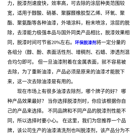
力，脱漆剂速度快，效率高，可去除的涂层种类范围较
宽，适用于醇酸、硝基、聚脲醛橡胶型乙烯、环氧、聚
酯、聚氨酯等各种油漆，外墙涂料，粉末喷涂，涂层的脱
除，去漆能力极强本品与国外同类产品相比，脱漆效果相
同，脱漆时间可节省20%左右。
将一定分量的
环保脱漆剂
各组分（醇、酚、表面活性剂、增稠剂、石蜡、渗透剂混
合均匀即可。 但一旦油漆附着在金属表面，就不容易被
去除，为了重新油漆，产品必须是原来的油漆才能脱下
来，这一次去除油漆是有用的。
现在市场上有很多油漆去除剂，哪个牌子的好？ 哪
种产品效果最好？ 当你选择脱漆剂时，你应该根据你自
己的产品来选择。 不同品牌和不同产品的脱漆剂性能不
同，所以选择时要小心。 在这里，我们为您推荐一个品
牌，该公司生产的油漆清洗剂也叫脱漆剂，该产品分为不