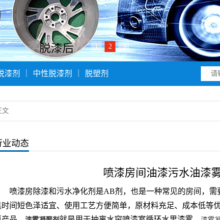
1
2
3
脱漆剂
｜
中性脱漆剂
｜
脱塑剂
正文
行业动态
喷漆房间油漆污水油漆
喷漆房除漆和污水净化剂是AB剂，也是一种常见的房间，需
黑时间短色泽适宜、使用工艺方便简单，原材料充足、成本低等
原产品。
就是用于抽离水帘喷漆室循环水里漆雾。
漆雾凝聚剂
漆雾