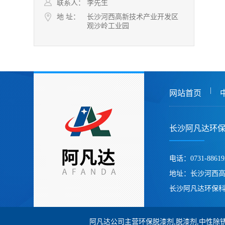
联系人：
李先生
地 址：
长沙河西高新技术产业开发区
观沙岭工业园
|
网站首页
长沙阿凡达环
电话：0731-88619
地址：长沙河西
长沙阿凡达环保科
阿凡达公司主营环保脱漆剂,脱漆剂,中性除锈