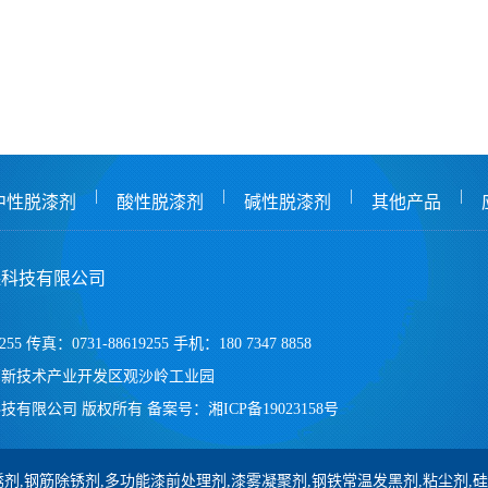
|
|
|
|
中性脱漆剂
酸性脱漆剂
碱性脱漆剂
其他产品
保科技有限公司
255 传真：0731-88619255 手机：180 7347 8858
高新技术产业开发区观沙岭工业园
技有限公司 版权所有
备案号：
湘ICP备19023158号
剂,钢筋除锈剂,多功能漆前处理剂,漆雾凝聚剂,钢铁常温发黑剂,粘尘剂