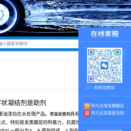
扫码加微信
雾状凝结剂是助剂
阿凡达淘宝旗舰店
阿凡达百度爱采购
要油漆站在水处理产品。
具有溶液稳定、发
常温发黑剂
优点，特别是发黑膜层的附着力，抗腐蚀能力明显优于
一般分为A、B 两剂组成，A 剂在循环水泵口注
凝聚剂