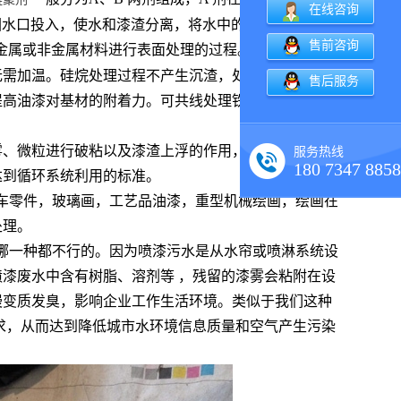
在线咨询
回水口投入，使水和漆渣分离，将水中的漆渣凝集悬浮
售前咨询
金属或非金属材料进行表面处理的过程。硅烷化处理与
无需加温。硅烷处理过程不产生沉渣，处理时间短，控
售后服务
提高油漆对基材的附着力。可共线处理铁板、镀锌板、
雾、微粒进行破粘以及漆渣上浮的作用，从而无法达到
服务热线
180 7347 8858
达到循环系统利用的标准。
车零件，玻璃画，工艺品油漆，重型机械绘画，绘画在
处理。
哪一种都不行的。因为喷漆污水是从水帘或喷淋系统设
漆废水中含有树脂、溶剂等 ，残留的漆雾会粘附在设
慢变质发臭，影响企业工作生活环境。类似于我们这种
求，从而达到降低城市水环境信息质量和空气产生污染
。