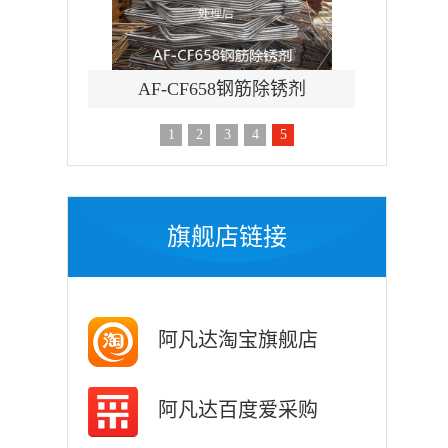
刷涂脱漆剂
AF-CF658钢筋除锈剂
AF-TQ
1
2
3
4
5
旗舰店链接
阿凡达淘宝旗舰店
阿凡达百度爱采购