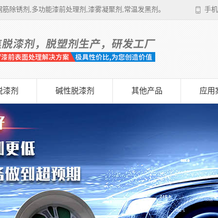
筋除锈剂,多功能漆前处理剂,漆雾凝聚剂,常温发黑剂。
手机
脱漆剂
碱性脱漆剂
其他产品
应用