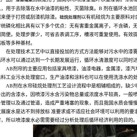
入，用于去除落在水中油漆的粘性、灭菌除臭。B 剂在循环水池
起来便于打捞或刮渣机除渣。
以有机硅烷为主要原料对
硅烷处理剂
传统磷化相比具有以下多个优点：无有害重金属离子，不含磷，
制简便。处理步骤少，可省去表调工序，槽液可重复使用。有效
铝板等多种基材。
在处理技术工艺中以直接投加的方式方法能够对污水中的漆
循环水可以通过达到一个长期发展运行，循环水清澈度可以同时
AB剂帘的主要应用包括家具喷漆，油漆电器，金属漆，漆汽
涂料工业污水处理窗口，生产油漆和涂料也可以在使用洗涤水的
AB剂在水帘硅烷处理剂工艺设计流程中是相辅相成的，缺少
备出的含漆水，因喷漆污水含污染物总量或浓度水平较高，一般喷
备管理以及通过管道，造成严重堵塞的现象，而且我国水质会慢
发展废水是达不到排放标 准要求或不适应社会环境可以利用的要
时，所以喷漆废水必需需要经过分析处理后循环经济利用的目的