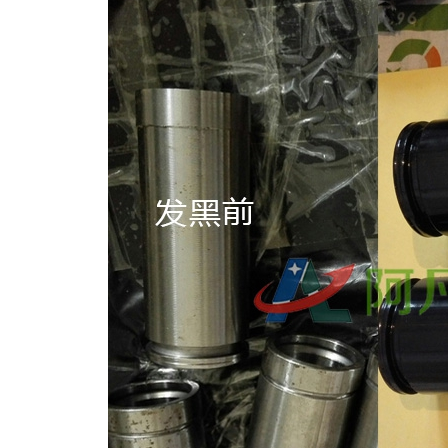
611塑粉脱除剂（常温）