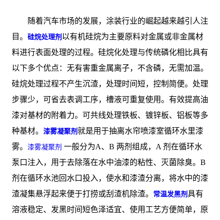
随着汽车市场的发展，涂装行业的崛起越来越引人注
目。
以有机硅烷为主要原料对金属或非金属材
硅烷处理剂
料进行表面处理的过程。硅烷化处理与传统磷化相比具有
以下多个优点：无有害重金属离子，不含磷，无需加温。
硅烷处理过程不产生沉渣，处理时间短，控制简便。处理
步骤少，可省去表调工序，槽液可重复使用。有效提高油
漆对基材的附着力。可共线处理铁板、镀锌板、铝板等多
种基材。
就是用于抽离水帘喷漆室循环水里漆
漆雾凝聚剂
雾。
一般分为A、B 两剂组成，A 剂在循环水
漆雾凝聚剂
泵口注入，用于去除落在水中油漆的粘性、灭菌除臭。B
剂在循环水池回水口投入，使水和漆渣分离，将水中的漆
渣凝集悬浮起来便于打捞或刮渣机除渣。
具有
常温发黑剂
溶液稳定、发黑时间短色泽适宜、使用工艺方便简单，原