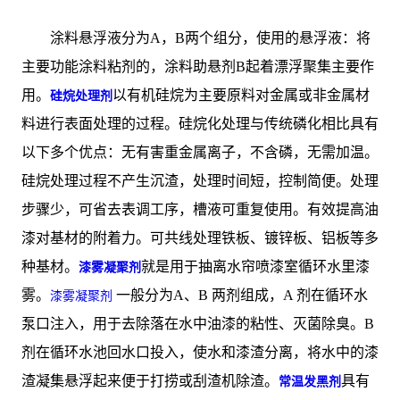
涂料悬浮液分为A，B两个组分，使用的悬浮液：将
主要功能涂料粘剂的，涂料助悬剂B起着漂浮聚集主要作
用。
以有机硅烷为主要原料对金属或非金属材
硅烷处理剂
料进行表面处理的过程。硅烷化处理与传统磷化相比具有
以下多个优点：无有害重金属离子，不含磷，无需加温。
硅烷处理过程不产生沉渣，处理时间短，控制简便。处理
步骤少，可省去表调工序，槽液可重复使用。有效提高油
漆对基材的附着力。可共线处理铁板、镀锌板、铝板等多
种基材。
就是用于抽离水帘喷漆室循环水里漆
漆雾凝聚剂
雾。
一般分为A、B 两剂组成，A 剂在循环水
漆雾凝聚剂
泵口注入，用于去除落在水中油漆的粘性、灭菌除臭。B
剂在循环水池回水口投入，使水和漆渣分离，将水中的漆
渣凝集悬浮起来便于打捞或刮渣机除渣。
具有
常温发黑剂