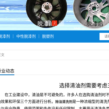
1
2
3
脱漆剂
｜
中性脱漆剂
｜
脱塑剂
正文
行业动态
选择清油剂需要考虑
在工业建设中，清油是不可避免的，许多人在选购清油剂时
油效果和环保三个方面进行分析。
是一种浓缩型的清洗
除油清洗剂
味与安全隐患，使用范围和条件没有任何限制。主要用于清洗各