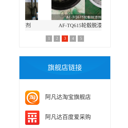
铁脱漆剂
AF-TQ615轮毂脱漆剂
AF-T
1
2
3
4
5
旗舰店链接
阿凡达淘宝旗舰店
阿凡达百度爱采购