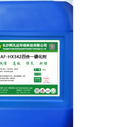
AF-TQ611塑粉脱除剂（常温）