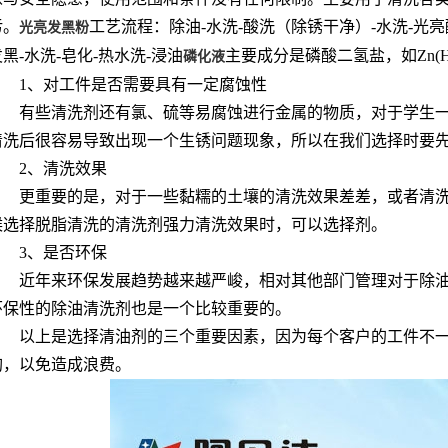
污。
工艺流程：除油-水洗-酸洗（除锈干净）-水洗-光亮酸洗
光亮发黑粉
发黑-水洗-皂化-热水洗-浸油
主要成分是磷酸二氢盐，如Zn(
磷化液
1、对工件是否需要具有一定腐蚀性
有些清洗剂还有氯、硫等易腐蚀进行金属的物质，对于学生
清洗后很容易导致出现一个生锈问题现象，所以在我们选择时要
2、清洗效果
更重要的是，对于一些黏糯的土壤的清洗效果差差，或者清
候选择脱脂清洗的清洗剂强力清洗效果时，可以选择剂。
3、是否环保
近年来环保发展趋势越来越严峻，相对其他部门管理对于除
环保性的除油清洗剂也是一个比较重要的。
以上是选择清油剂的三个重要因素，因为每个客户的工件不
购，以免造成浪费。