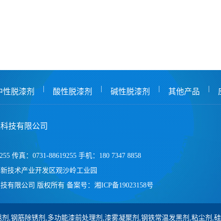
|
|
|
|
中性脱漆剂
酸性脱漆剂
碱性脱漆剂
其他产品
保科技有限公司
255 传真：0731-88619255 手机：180 7347 8858
高新技术产业开发区观沙岭工业园
技有限公司 版权所有
备案号：
湘ICP备19023158号
剂,钢筋除锈剂,多功能漆前处理剂,漆雾凝聚剂,钢铁常温发黑剂,粘尘剂