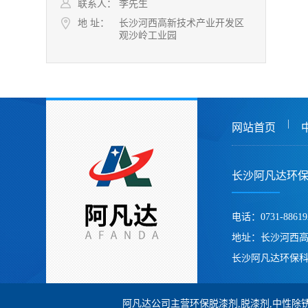
联系人：
李先生
地 址：
长沙河西高新技术产业开发区
观沙岭工业园
|
网站首页
长沙阿凡达环
电话：0731-88619
地址：长沙河西
长沙阿凡达环保科
阿凡达公司主营环保脱漆剂,脱漆剂,中性除锈