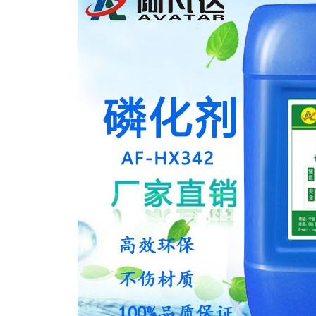
Q612强力刷涂脱漆剂
AF-CF658钢筋除锈剂