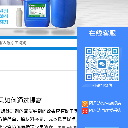
扫码加微信
果如何通过提高
阿凡达淘宝旗舰店
阿凡达百度爱采购
硅烷处理剂的雾凝结剂的效果应有助于实现一个很好的
方便简单，原材料充足、成本低等优点，特别是发黑膜
离水帘喷漆室循环水里漆雾。
一般分为A、B
漆雾凝聚剂