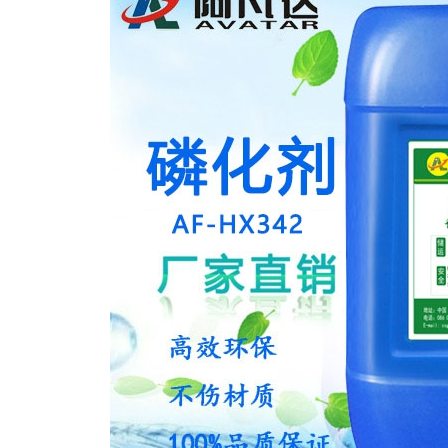
AF-TQ611塑粉脱除剂（常温）