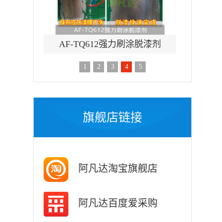
TQ612强力刷涂脱漆剂
AF-CF658钢筋除锈剂
1
2
3
4
5
旗舰店链接
阿凡达淘宝旗舰店
阿凡达百度爱采购