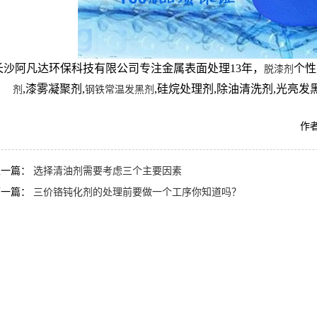
长沙阿凡达环保科技有限公司专注金属表面处理13年，
个性
脱漆剂
,漆雾凝聚剂,
,硅烷处理剂,除油清洗剂,光亮发黑
剂
钢铁常温发黑剂
作者
上一篇：
选择清油剂需要考虑三个主要因素
下一篇：
三价铬钝化剂的处理前要做一个工序你知道吗？