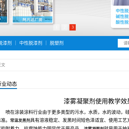
1
2
3
脱漆剂
｜
中性脱漆剂
｜
脱塑剂
正文
行业动态
漆雾凝聚剂使用教学效
喷在涂装涂料行业由于更多类型的污水，水质，水的波动，
标准。
具有溶液稳定、发黑时间短色泽适宜、使用工艺
常温发黑剂
层的附着力，抗腐蚀能力明显优于原产品。
就是用于抽
漆雾凝聚剂