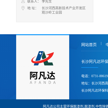
联系人：
李先生
地 址：
长沙河西高新技术产业开发区
观沙岭工业园
|
网站首页
长沙阿凡达环
电话：0731-88619
地址：长沙河西
长沙阿凡达环保科
阿凡达公司主营环保脱漆剂,脱漆剂,中性除锈