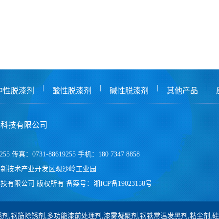
|
|
|
|
中性脱漆剂
酸性脱漆剂
碱性脱漆剂
其他产品
保科技有限公司
255 传真：0731-88619255 手机：180 7347 8858
高新技术产业开发区观沙岭工业园
技有限公司 版权所有
备案号：
湘ICP备19023158号
剂,钢筋除锈剂,多功能漆前处理剂,漆雾凝聚剂,钢铁常温发黑剂,粘尘剂