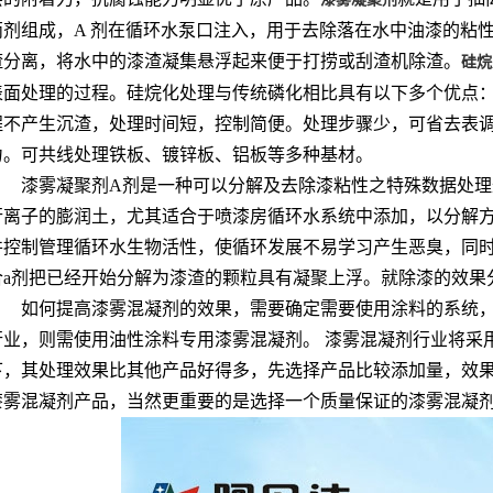
两剂组成，A 剂在循环水泵口注入，用于去除落在水中油漆的粘
渣分离，将水中的漆渣凝集悬浮起来便于打捞或刮渣机除渣。
硅烷
表面处理的过程。硅烷化处理与传统磷化相比具有以下多个优点
程不产生沉渣，处理时间短，控制简便。处理步骤少，可省去表
力。可共线处理铁板、镀锌板、铝板等多种基材。
漆雾凝聚剂A剂是一种可以分解及去除漆粘性之特殊数据处
行离子的膨润土，尤其适合于喷漆房循环水系统中添加，以分解
并控制管理循环水生物活性，使循环发展不易学习产生恶臭，同
合a剂把已经开始分解为漆渣的颗粒具有凝聚上浮。就除漆的效果
如何提高漆雾混凝剂的效果，需要确定需要使用涂料的系统，
行业，则需使用油性涂料专用漆雾混凝剂。 漆雾混凝剂行业将采
下，其处理效果比其他产品好得多，先选择产品比较添加量，效
漆雾混凝剂产品，当然更重要的是选择一个质量保证的漆雾混凝