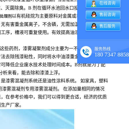
在线咨询
性、灭菌除臭。B 剂在循环水池回水口投入，使水和漆
售前咨询
以有机硅烷为主要原料对金属或非金属材料进行
处理剂
：无有害重金属离子，不含磷，无需加温。硅烷处理过
售后服务
调工序，槽液可重复使用。有效提高油漆对基材的附着
理这些药剂，漆雾凝聚剂成分主要为一不含其他金属进
服务热线
180 7347 8858
方法去除残漆粘性，同时将水中油漆重金属通过去除，
时可降低企业废水技术处理时间成本。B剂就是为了配
分析来看，能去除和漆渣上浮。
是漆雾混凝剂系统还是油性涂料系统。 如家具，塑料
用漆雾混凝剂专用漆雾混凝剂。 在添加量相同的情况
果，在参考价格中，我们可以得到更合适，经济的优质
剂生产厂家。