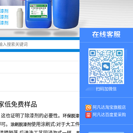
扫码加微信
家低免费样品
阿凡达淘宝旗舰店
阿凡达百度爱采购
，这也证明了除漆剂的必要性。
将一定分量的
环保脱漆剂
即可。
使用涂刷式:对于大工件可用毛刷或棉纱
涂刷脱漆剂
至漆膜脱落,后清洗工艺同浸泡式一样。
由芳香族化