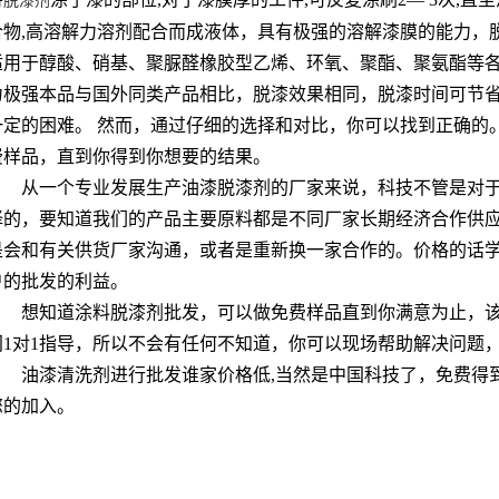
脱漆剂
合物,高溶解力溶剂配合而成液体，具有极强的溶解漆膜的能力，
适用于醇酸、硝基、聚脲醛橡胶型乙烯、环氧、聚酯、聚氨酯等
力极强本品与国外同类产品相比，脱漆效果相同，脱漆时间可节省
一定的困难。 然而，通过仔细的选择和对比，你可以找到正确的
费样品，直到你得到你想要的结果。
从一个专业发展生产油漆脱漆剂的厂家来说，科技不管是对
择的，要知道我们的产品主要原料都是不同厂家长期经济合作供
是会和有关供货厂家沟通，或者是重新换一家合作的。价格的话
户的批发的利益。
想知道涂料脱漆剂批发，可以做免费样品直到你满意为止，
门1对1指导，所以不会有任何不知道，你可以现场帮助解决问题
油漆清洗剂进行批发谁家价格低,当然是中国科技了，免费得
您的加入。