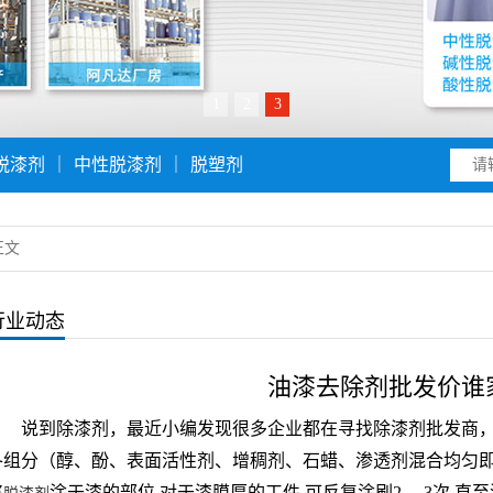
1
2
3
脱漆剂
｜
中性脱漆剂
｜
脱塑剂
正文
行业动态
油漆去除剂批发价谁
说到除漆剂，最近小编发现很多企业都在寻找除漆剂批发商
各组分（醇、酚、表面活性剂、增稠剂、石蜡、渗透剂混合均匀
将
涂于漆的部位,对于漆膜厚的工件,可反复涂刷2— 3次,直