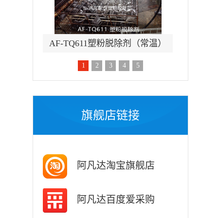
除锈剂
AF-TQ611塑粉脱除剂（常温）
AF-
1
2
3
4
5
旗舰店链接
阿凡达淘宝旗舰店
阿凡达百度爱采购