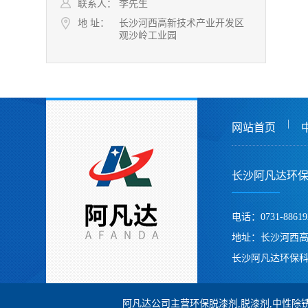
联系人：
李先生
地 址：
长沙河西高新技术产业开发区
观沙岭工业园
|
网站首页
长沙阿凡达环
电话：0731-88619
地址：长沙河西
长沙阿凡达环保科
阿凡达公司主营环保脱漆剂,脱漆剂,中性除锈