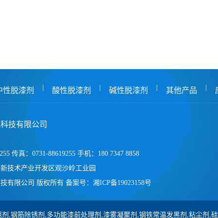
|
|
|
|
中性脱漆剂
酸性脱漆剂
碱性脱漆剂
其他产品
保科技有限公司
255 传真：0731-88619255 手机：180 7347 8858
高新技术产业开发区观沙岭工业园
技有限公司 版权所有
备案号：
湘ICP备19023158号
剂,钢筋除锈剂,多功能漆前处理剂,漆雾凝聚剂,钢铁常温发黑剂,粘尘剂