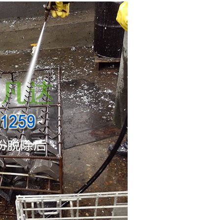
AF-TQ612强力刷涂脱漆剂
AF-CF658钢筋