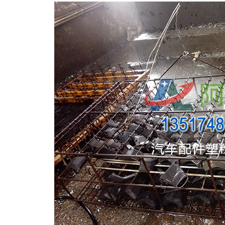
TQ601钢铁脱漆剂
AF-TQ615轮毂脱漆剂