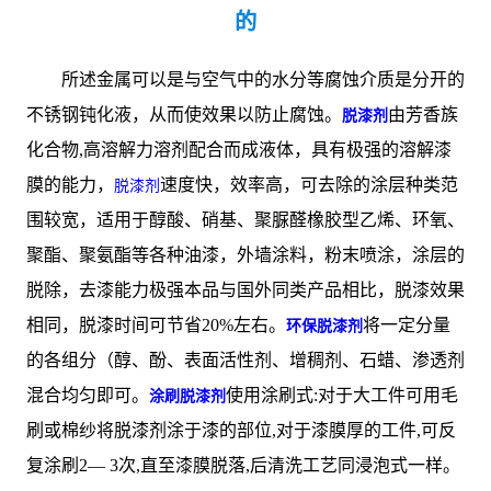
的
所述金属可以是与空气中的水分等腐蚀介质是分开的
不锈钢钝化液，从而使效果以防止腐蚀。
由芳香族
脱漆剂
化合物,高溶解力溶剂配合而成液体，具有极强的溶解漆
膜的能力，
速度快，效率高，可去除的涂层种类范
脱漆剂
围较宽，适用于醇酸、硝基、聚脲醛橡胶型乙烯、环氧、
聚酯、聚氨酯等各种油漆，外墙涂料，粉末喷涂，涂层的
脱除，去漆能力极强本品与国外同类产品相比，脱漆效果
相同，脱漆时间可节省20%左右。
将一定分量
环保脱漆剂
的各组分（醇、酚、表面活性剂、增稠剂、石蜡、渗透剂
混合均匀即可。
使用涂刷式:对于大工件可用毛
涂刷脱漆剂
刷或棉纱将脱漆剂涂于漆的部位,对于漆膜厚的工件,可反
复涂刷2— 3次,直至漆膜脱落,后清洗工艺同浸泡式一样。