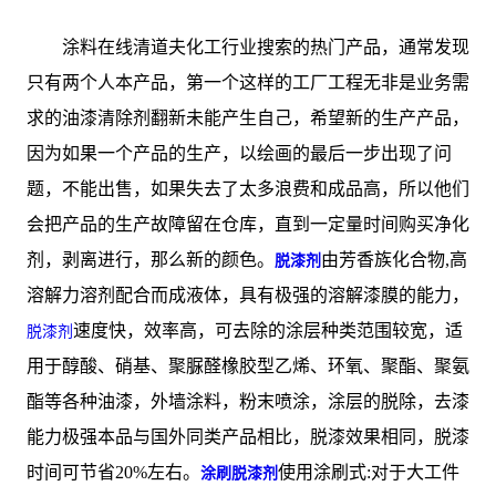
涂料在线清道夫化工行业搜索的热门产品，通常发现
只有两个人本产品，第一个这样的工厂工程无非是业务需
求的油漆清除剂翻新未能产生自己，希望新的生产产品，
因为如果一个产品的生产，以绘画的最后一步出现了问
题，不能出售，如果失去了太多浪费和成品高，所以他们
会把产品的生产故障留在仓库，直到一定量时间购买净化
剂，剥离进行，那么新的颜色。
由芳香族化合物,高
脱漆剂
溶解力溶剂配合而成液体，具有极强的溶解漆膜的能力，
速度快，效率高，可去除的涂层种类范围较宽，适
脱漆剂
用于醇酸、硝基、聚脲醛橡胶型乙烯、环氧、聚酯、聚氨
酯等各种油漆，外墙涂料，粉末喷涂，涂层的脱除，去漆
能力极强本品与国外同类产品相比，脱漆效果相同，脱漆
时间可节省20%左右。
使用涂刷式:对于大工件
涂刷脱漆剂