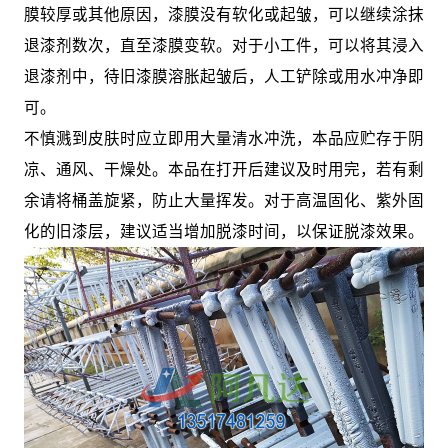
膜较厚或其他原因，漆膜没有软化或起皱，可以继续涂抹
退漆剂数次，直至漆膜变软。对于小工件，可以将其浸入
退漆剂中，待旧漆膜溶胀起皱后，人工铲除或用水冲净即
可。
不慎溅到皮肤时应立即用大量清水冲洗，本品应贮存于阴
凉、通风、干燥处。本品在打开后建议及时用完，若有剩
余请将桶盖旋紧，防止大量挥发。对于高温固化、紫外固
化的旧漆层，建议适当增加脱漆时间，以保证脱漆效果。