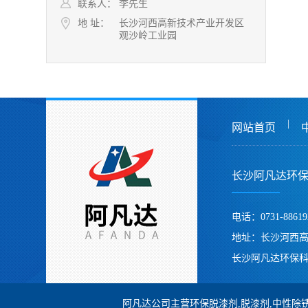
联系人：
李先生
地 址：
长沙河西高新技术产业开发区
观沙岭工业园
|
网站首页
长沙阿凡达环
电话：0731-88619
地址：长沙河西
长沙阿凡达环保科
阿凡达公司主营环保脱漆剂,脱漆剂,中性除锈