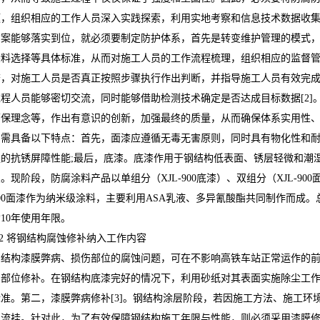
题，组织相应的工作人员深入实践探索，利用实地考察和信息技术数据收
方案能够落实到位，就必须要制定防护体系，首先是转变维护管理的模式
涂料选择等具体标准，从而对施工人员的工作流程梳理，组织相应的监督
查，对施工人员是否真正按照步骤执行作出判断，并指导施工人员有效完
过程人员能够密切交流，同时能够借助检测技术确定是否达成目标数据[2
环保理念等，作出有意识的创新，加强最终的质量，从而确保体系实用性
中需具备以下特点：首先，面漆应遵循无毒无害原则，同时具有物化性和耐
强的抗锈屏障性能;最后，底漆。底漆作用于钢结构低表面、锈层轻微和潮
。现阶段，防腐涂料产品以单组分（XJL-900底漆）、双组分（XJL-900
900面漆作为纳米级涂料，主要利用ASA乳液、多异氰酸酯共同制作而成
10年使用年限。
.2 将钢结构腐蚀修补纳入工作内容
钢结构漆膜弊病、损伤部位的腐蚀问题，可在不影响高铁车站正常运作的
伤部位修补。在钢结构底漆完好的情况下，利用砂纸对其表面实施除尘工
标准。第二，漆膜弊病修补[3]。钢结构涂层阶段，若因施工方法、施工
与流挂。针对此，为了有效保障钢结构施工年限与性能，则必须采用漆膜