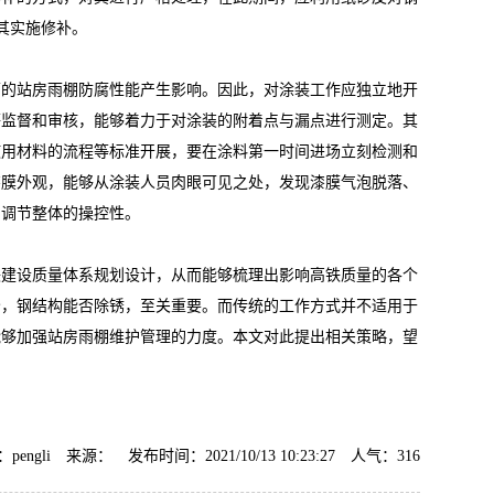
对其实施修补。
面的站房雨棚防腐性能产生影响。因此，对涂装工作应独立地开
AF-CF658钢筋除锈剂
AF-TQ611塑粉脱除
等监督和审核，能够着力于对涂装的附着点与漏点进行测定。其
使用材料的流程等标准开展，要在涂料第一时间进场立刻检测和
漆膜外观，能够从涂装人员肉眼可见之处，发现漆膜气泡脱落、
，调节整体的操控性。
铁建设质量体系规划设计，从而能够梳理出影响高铁质量的各个
分，钢结构能否除锈，至关重要。而传统的工作方式并不适用于
能够加强站房雨棚维护管理的力度。本文对此提出相关策略，望
pengli 来源： 发布时间：2021/10/13 10:23:27 人气：
316