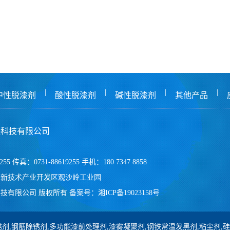
|
|
|
|
中性脱漆剂
酸性脱漆剂
碱性脱漆剂
其他产品
保科技有限公司
255 传真：0731-88619255 手机：180 7347 8858
高新技术产业开发区观沙岭工业园
技有限公司 版权所有
备案号：
湘ICP备19023158号
剂,钢筋除锈剂,多功能漆前处理剂,漆雾凝聚剂,钢铁常温发黑剂,粘尘剂