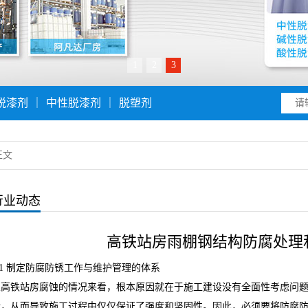
1
2
3
脱漆剂
｜
中性脱漆剂
｜
脱塑剂
正文
行业动态
高铁站房雨棚钢结构防腐处理
.1 制定防腐防锈工作与维护管理的体系
从高铁站房腐蚀的情况来看，根本原因就在于施工建设没有全面性考虑问
析，从而导致施工过程中仅仅保证了强度和坚固性。因此，必须要将防腐