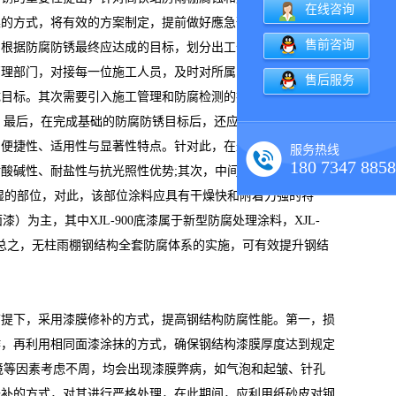
在线咨询
集的方式，将有效的方案制定，提前做好應急预案。要确实保障
售前咨询
，根据防腐防锈最终应达成的目标，划分出工作人员涂层处理和
管理部门，对接每一位施工人员，及时对所属的区域监管和审
售后服务
成目标。其次需要引入施工管理和防腐检测的技术，能够确保全
]。最后，在完成基础的防腐防锈目标后，还应结合施工环境、
、便捷性、适用性与显著性特点。针对此，在进行涂料类型选择
服务热线
180 7347 8858
酸碱性、耐盐性与抗光照性优势;其次，中间漆选择需具备较
湿的部位，对此，该部位涂料应具有干燥快和附着力强的特
面漆）为主，其中XJL-900底漆属于新型防腐处理涂料，XJL-
。总之，无柱雨棚钢结构全套防腐体系的实施，可有效提升钢结
前提下，采用漆膜修补的方式，提高钢结构防腐性能。第一，损
作，再利用相同面漆涂抹的方式，确保钢结构漆膜厚度达到规定
环境等因素考虑不周，均会出现漆膜弊病，如气泡和起皱、针孔
修补的方式，对其进行严格处理，在此期间，应利用纸砂皮对钢