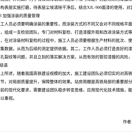
构表层实施打磨，待表层尘埃清除干净后，结合XJL-900面漆的使用，
.3 加强涂装的质量管理
施工人员必须要明确涂装的重要性，而涂装方式的不同又会对不同规格平
TQ615轮毂脱漆剂
AF-TQ612强力刷涂脱漆剂
展，组成一支检验团队，专门对材料复检、打造漆膜外观和改进涂装方式
一，在对涂装材料复检的过程中，施工人员必须要根据生产材料的批次、
收集数据，从而为后续的测定提供依据。其二，工作人员必须打造良好的
针孔裂纹等问题，并且立刻的落实解决方案，从而有效的管控漆膜的风险
 结语
综上所述，随着我国高铁建设规模的加大，施工建设团队必须切实的对高
环节，对局部质量提升，保障整体的效果。站房雨棚是高铁局部的重要部
当前的现代化要求，需要建设团队稳步转变思维，应用现代化技术措施，
予以重视。
作者：