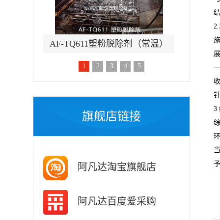
结
2
除剂（常温）
AF-TQ601钢铁脱漆剂
AF-
1
2
3
4
5
3
旗舰店链接
阿凡达淘宝旗舰店
阿凡达百度爱采购