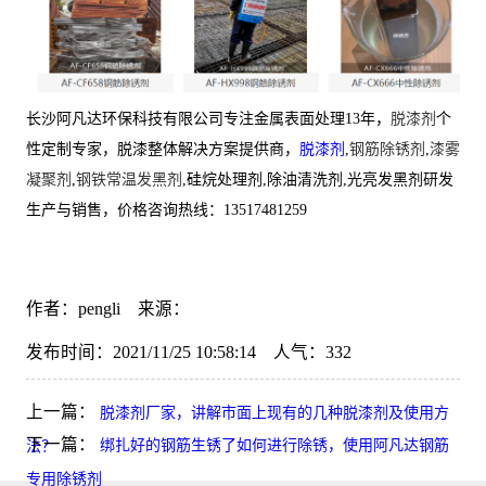
长沙阿凡达环保科技有限公司专注金属表面处理13年，
脱漆剂
个
性定制专家，脱漆整体解决方案提供商，
脱漆剂
,
钢筋除锈剂
,
漆雾
凝聚剂
,
钢铁常温发黑剂
,硅烷处理剂,除油清洗剂,光亮发黑剂研发
生产与销售，价格咨询热线：13517481259
作者：pengli 来源：
发布时间：2021/11/25 10:58:14 人气：
332
上一篇：
脱漆剂厂家，讲解市面上现有的几种脱漆剂及使用方
下一篇：
绑扎好的钢筋生锈了如何进行除锈，使用阿凡达钢筋
法？
专用除锈剂