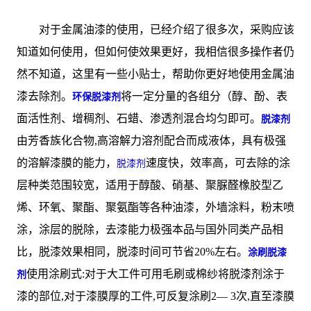
对于金属油漆的使用，已经介绍了很多次，采购应该
知道如何使用，但如何使效果更好，我相信很多操作者仍
然不知道，这里有一些小贴士，帮助你更好地使用金属油
漆去除剂。
将一定分量的各组分（醇、酚、表
环保脱漆剂
面活性剂、增稠剂、石蜡、渗透剂混合均匀即可。
脱漆剂
由芳香族化合物,高溶解力溶剂配合而成液体，具有极强
的溶解漆膜的能力，
速度快，效率高，可去除的涂
脱漆剂
层种类范围较宽，适用于醇酸、硝基、聚脲醛橡胶型乙
烯、环氧、聚酯、聚氨酯等各种油漆，外墙涂料，粉末喷
涂，涂层的脱除，去漆能力极强本品与国外同类产品相
比，脱漆效果相同，脱漆时间可节省20%左右。
涂刷脱漆
使用涂刷式:对于大工件可用毛刷或棉纱将脱漆剂涂于
剂
漆的部位,对于漆膜厚的工件,可反复涂刷2— 3次,直至漆膜