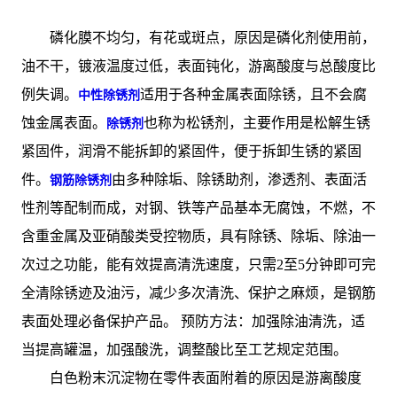
磷化膜不均匀，有花或斑点，原因是磷化剂使用前，
油不干，镀液温度过低，表面钝化，游离酸度与总酸度比
例失调。
适用于各种金属表面除锈，且不会腐
中性除锈剂
蚀金属表面。
也称为松锈剂，主要作用是松解生锈
除锈剂
紧固件，润滑不能拆卸的紧固件，便于拆卸生锈的紧固
件。
由多种除垢、除锈助剂，渗透剂、表面活
钢筋除锈剂
性剂等配制而成，对钢、铁等产品基本无腐蚀，不燃，不
含重金属及亚硝酸类受控物质，具有除锈、除垢、除油一
次过之功能，能有效提高清洗速度，只需2至5分钟即可完
全清除锈迹及油污，减少多次清洗、保护之麻烦，是钢筋
表面处理必备保护产品。 预防方法：加强除油清洗，适
当提高罐温，加强酸洗，调整酸比至工艺规定范围。
白色粉末沉淀物在零件表面附着的原因是游离酸度