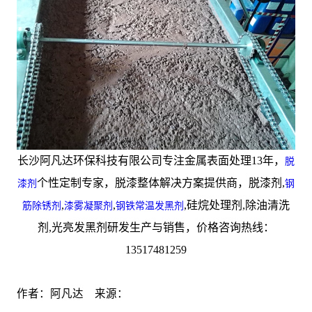
长沙阿凡达环保科技有限公司专注金属表面处理13年，
脱
个性定制专家，脱漆整体解决方案提供商，脱漆剂,
漆剂
钢
,
,
,硅烷处理剂,除油清洗
筋除锈剂
漆雾凝聚剂
钢铁常温发黑剂
剂,光亮发黑剂研发生产与销售，价格咨询热线：
13517481259
作者：阿凡达 来源：