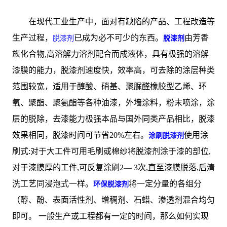
在现代工业生产中，面对有缺陷的产品、工程改造等
生产过程，
已成为必不可少的东西。
由芳香
脱漆剂
脱漆剂
族化合物,高溶解力溶剂配合而成液体，具有极强的溶解
漆膜的能力，脱漆剂速度快，效率高，可去除的涂层种类
范围较宽，适用于醇酸、硝基、聚脲醛橡胶型乙烯、环
氧、聚酯、聚氨酯等各种油漆，外墙涂料，粉末喷涂，涂
层的脱除，去漆能力极强本品与国外同类产品相比，脱漆
效果相同，脱漆时间可节省20%左右。
使用涂
涂刷脱漆剂
刷式:对于大工件可用毛刷或棉纱将脱漆剂涂于漆的部位,
对于漆膜厚的工件,可反复涂刷2— 3次,直至漆膜脱落,后清
洗工艺同浸泡式一样。
将一定分量的各组分
环保脱漆剂
（醇、酚、表面活性剂、增稠剂、石蜡、渗透剂混合均匀
即可。 一般生产或工程都有一定的时间，那么如何实现