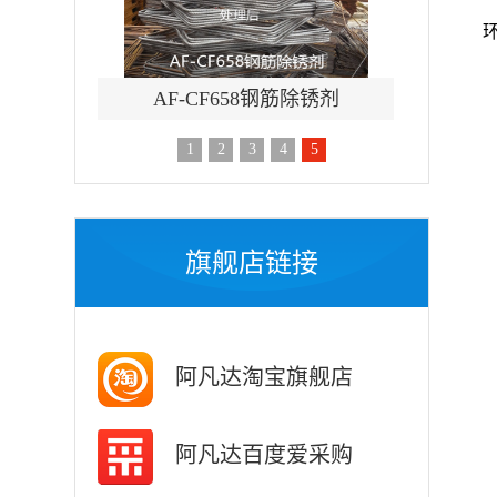
除锈剂
AF-TQ611塑粉脱除剂（常温）
AF-
1
2
3
4
5
旗舰店链接
阿凡达淘宝旗舰店
阿凡达百度爱采购