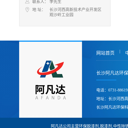
联系人：
李先生
地 址：
长沙河西高新技术产业开发区
观沙岭工业园
|
网站首页
长沙阿凡达环
电话：0731-88619
地址：长沙河西
长沙阿凡达环保科
阿凡达公司主营环保脱漆剂,脱漆剂,中性除锈