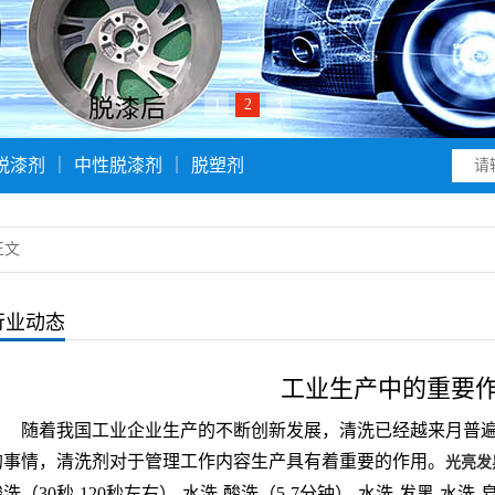
1
2
3
脱漆剂
｜
中性脱漆剂
｜
脱塑剂
正文
行业动态
工业生产中的重要
随着我国工业企业生产的不断创新发展，清洗已经越来月普
的事情，清洗剂对于管理工作内容生产具有着重要的作用。
光亮发
洗（30秒-120秒左右）-水洗-酸洗（5-7分钟）-水洗-发黑-水洗-