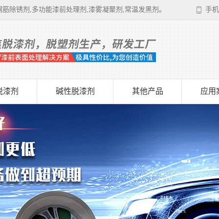
筋除锈剂,多功能漆前处理剂,漆雾凝聚剂,常温发黑剂。
手机
脱漆剂
碱性脱漆剂
其他产品
应用