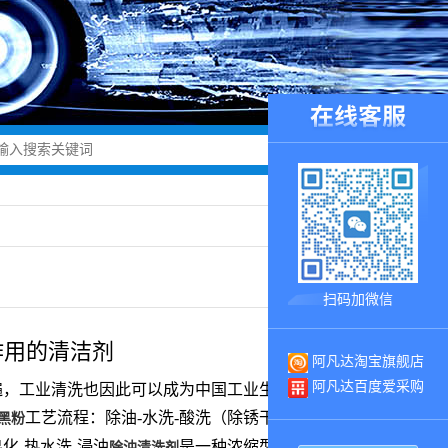
扫码加微信
作用的清洁剂
阿凡达淘宝旗舰店
阿凡达百度爱采购
遍，工业清洗也因此可以成为中国工业生产每天需要做
工艺流程：除油-水洗-酸洗（除锈干净）-水洗-光亮
黑粉
皂化-热水洗-浸油
是一种浓缩型的清洗剂，清
除油清洗剂