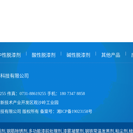
|
|
|
|
中性脱漆剂
酸性脱漆剂
碱性脱漆剂
其他产品
保科技有限公司
255 传真：0731-88619255 手机：180 7347 8858
高新技术产业开发区观沙岭工业园
技有限公司 版权所有
备案号：
湘ICP备19023158号
剂,钢筋除锈剂,多功能漆前处理剂,漆雾凝聚剂,钢铁常温发黑剂,粘尘剂