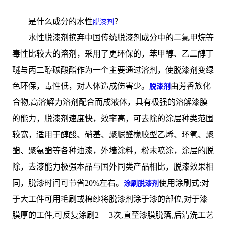
是什么成分的水性
？
脱漆剂
水性脱漆剂摈弃中国传统脱漆剂成分中的二氯甲烷等
毒性比较大的溶剂，采用了更环保的，苯甲醇、乙二醇丁
醚与丙二醇碳酸酯作为一个主要通过溶剂，使脱漆剂变绿
色环保，毒性低，对人体造成伤害少。
由芳香族化
脱漆剂
合物,高溶解力溶剂配合而成液体，具有极强的溶解漆膜
的能力，脱漆剂速度快，效率高，可去除的涂层种类范围
较宽，适用于醇酸、硝基、聚脲醛橡胶型乙烯、环氧、聚
酯、聚氨酯等各种油漆，外墙涂料，粉末喷涂，涂层的脱
除，去漆能力极强本品与国外同类产品相比，脱漆效果相
同，脱漆时间可节省20%左右。
使用涂刷式:对
涂刷脱漆剂
于大工件可用毛刷或棉纱将脱漆剂涂于漆的部位,对于漆
膜厚的工件,可反复涂刷2— 3次,直至漆膜脱落,后清洗工艺